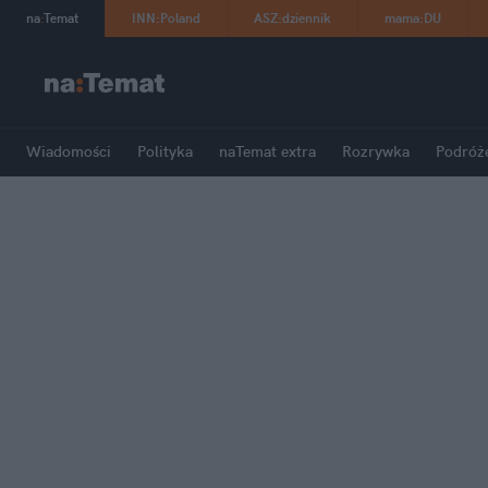
na
:
Temat
INN
:
Poland
ASZ
:
dziennik
mama
:
DU
Wiadomości
Polityka
naTemat extra
Rozrywka
Podróż