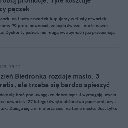
ż robią promocje. Tyle kosztuje
zy pączek
ączki na tłusty czwartek kupujemy w tłusty czwartek.
amy 99 proc. pewności, że będą świeże i może nawet
płe. Dyskonty jednak nie mogą wytrzymać i już przeceniają
ciekawe, zarówno Biedronka, jak i Lidl, zrobiły taką samą
przedają jedne z najtańszych pączków w 2025 roku. Gdzie
najtaniej?
025, 15:12
zień Biedronka rozdaje masło. 3
ratis, ale trzeba się bardzo spieszyć
daje się brać pod uwagę, że dobre pączki wymagają użycia
ten czwartek (27 lutego) święto obżarstwa pączkami, czyli
tek. Zbiega się z nim oferta sieci na tanie masło. Jest tylko
k. I trzeba się bardzo spieszyć.