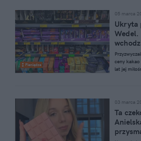
05 marca 2
Ukryta 
Wedel. 
wchodzi
Przyzwyczai
ceny kakao 
Pieniądze
lat jej mił
procent. Ty
Biedronce i 
03 marca 2
Ta czek
Anielsk
przysm