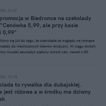
025, 12:37
promocja w Biedronce na czekolady
"Cenówka 5,99, ale przy kasie
 0,99"
liśmy się już do tego, że czekolada ze względu na rosnące
należy do niechlubnych liderów drożyzny. W ciągu dwóch
ośnicy musieli zauważyć szalony wzrost cen, nawet o 80
mczasem obecnie ukryta promocja na czekoladę jest w
warto się z nią zapoznać.
025, 12:18
olada to rywalka dla dubajskiej.
a jest różowa a w środku ma dziwny
ak