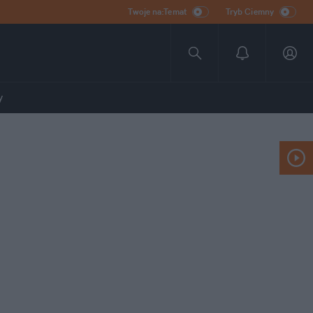
Twoje na:Temat
Tryb Ciemny
y