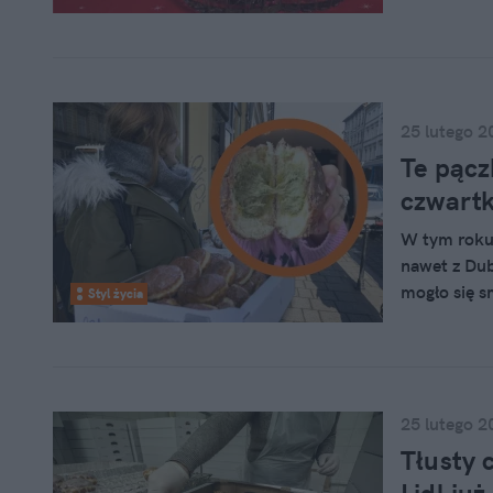
naprawdę pr
25 lutego 2
Te pącz
czwartk
W tym roku 
nawet z Duba
mogło się s
Styl życia
Cukiernie i
25 lutego 2
Tłusty 