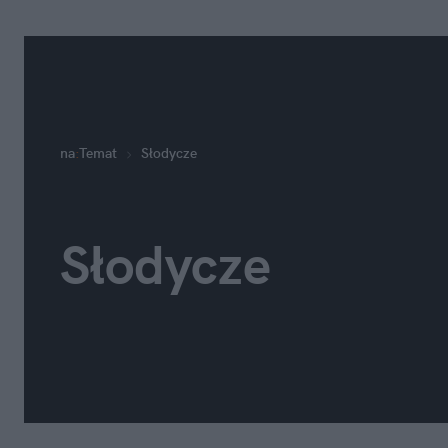
na
:
Temat
Słodycze
Słodycze