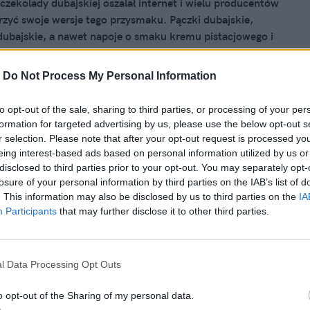
czekolady dubajskiej oszalał internet i wielu producentów
rzyć swoje wersje tego przysmaku. Pączki dubajskie,
dubajskie, a nawet napoje o smaku kremu pistacjowego i
ifi. Ale okazuje się, że dubajska ma swoją rywalkę. Mowa o
koladzie anielskiej. W środku ma... watę cukrową. Skusicie
-
Do Not Process My Personal Information
to opt-out of the sale, sharing to third parties, or processing of your per
025, 21:48
formation for targeted advertising by us, please use the below opt-out s
da dubajska za grosze w Biedronce.
r selection. Please note that after your opt-out request is processed y
eing interest-based ads based on personal information utilized by us or
rzy już ją przetestowali
disclosed to third parties prior to your opt-out. You may separately opt-
losure of your personal information by third parties on the IAB’s list of
dubajska to prawdziwy fenomen. Smakołyk, który uchodzi
. This information may also be disclosed by us to third parties on the
IA
teraz można kupić w Biedronce za mniej niż 10 zł. Czy
Participants
that may further disclose it to other third parties.
kerzy już przetestowali i podzielili się z fanami swoimi
.
l Data Processing Opt Outs
o opt-out of the Sharing of my personal data.
025, 11:32