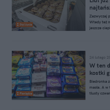
Lidl ju
najtańs
Zazwyczaj p
Wtedy też m
Styl życia
jeszcze cie
pączki. Co 
promocję. S
będzie więc 
24 lutego 2
W ten d
kostki g
Biedronka z
masła. A w 
tłusty czwar
Pieniądze
jeden warune