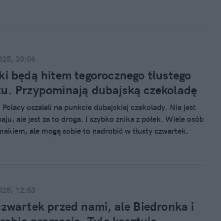
zytyć od jedzenia pączków, trzeba się bardzo postarać.
025, 20:06
ki będą hitem tegorocznego tłustego
u. Przypominają dubajską czekoladę
Polacy oszaleli na punkcie dubajskiej czekolady. Nie jest
ju, ale jest za to droga. I szybko znika z półek. Wiele osób
makiem, ale mogą sobie to nadrobić w tłusty czwartek.
 markety sprzedają nowość: dubajskie pączki. Ile kosztują?
025, 12:53
czwartek przed nami, ale Biedronka i