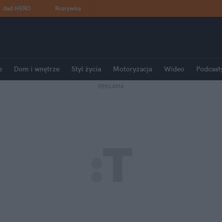
dad
:
HERO
Rozrywka
e
Dom i wnętrze
Styl życia
Motoryzacja
Wideo
Podcast
REKLAMA