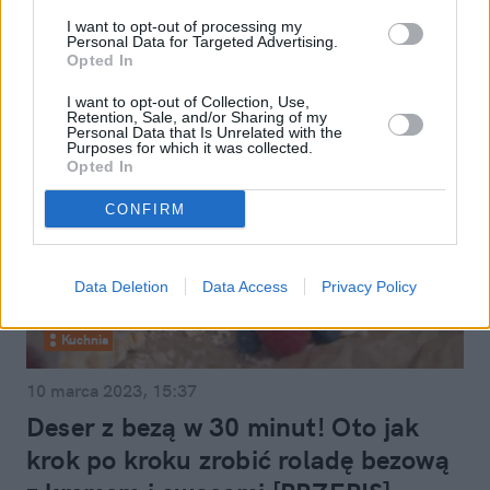
spotkało nas po raz pierwszy"
I want to opt-out of processing my
Personal Data for Targeted Advertising.
Opted In
I want to opt-out of Collection, Use,
Retention, Sale, and/or Sharing of my
Personal Data that Is Unrelated with the
Purposes for which it was collected.
Opted In
CONFIRM
Data Deletion
Data Access
Privacy Policy
Kuchnia
10 marca 2023, 15:37
Deser z bezą w 30 minut! Oto jak
krok po kroku zrobić roladę bezową