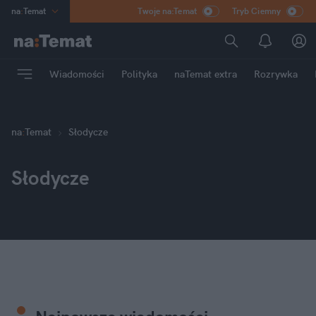
na
:
Temat
Twoje na:Temat
Tryb Ciemny
INN
:
Poland
ASZ
:
dziennik
Wiadomości
Polityka
naTemat extra
Rozrywka
mama
:
DU
dad
:
HERO
Rozrywka
na
:
Temat
Słodycze
Słodycze