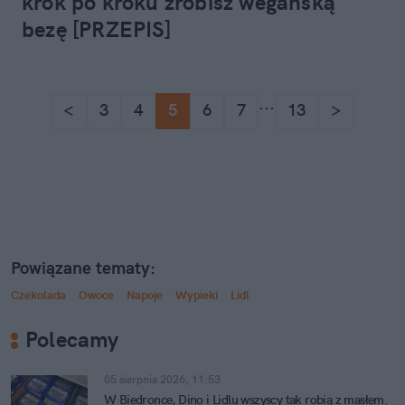
krok po kroku zrobisz wegańską
bezę [PRZEPIS]
...
<
3
4
5
6
7
13
>
Powiązane tematy:
Czekolada
Owoce
Napoje
Wypieki
Lidl
Polecamy
05 sierpnia 2026, 11:53
W Biedronce, Dino i Lidlu wszyscy tak robią z masłem.