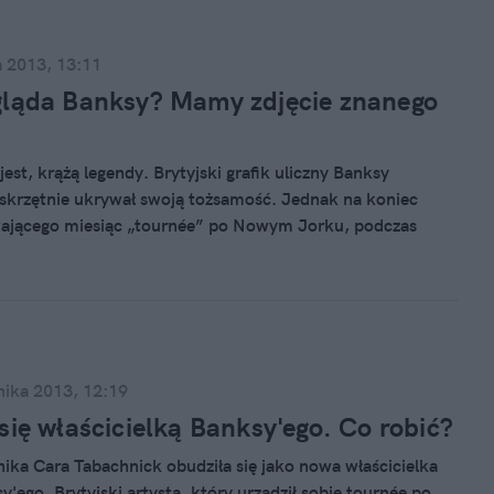
a 2013, 13:11
gląda Banksy? Mamy zdjęcie znanego
est, krążą legendy. Brytyjski grafik uliczny Banksy
skrzętnie ukrywał swoją tożsamość. Jednak na koniec
wającego miesiąc „tournée” po Nowym Jorku, podczas
ziennie w wybranym miejscu tworzył jakieś dzieło, dał się
ć. Podczas pozowania do portretu ktoś z jego
wników uchwycił go na kamerze.
nika 2013, 12:19
się właścicielką Banksy'ego. Co robić?
nika Cara Tabachnick obudziła się jako nowa właścicielka
y'ego. Brytyjski artysta, który urządził sobie tournée po