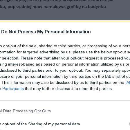
u, poprzedniej nocy namalował grafikę na budynku
o Amerykanki. Teraz Tabachnick próbuje odpowiedzieć na
 się stało i co należy zrobić?”.
-
Do Not Process My Personal Information
nika 2013, 16:03
to opt-out of the sale, sharing to third parties, or processing of your per
formation for targeted advertising by us, please use the below opt-out s
wynajął strażników, by chronili jego
r selection. Please note that after your opt-out request is processed y
w Nowym Jorku. "Sodówka" czy gra na
eing interest-based ads based on personal information utilized by us or
disclosed to third parties prior to your opt-out. You may separately opt-
urmistrza Bloomberga?
losure of your personal information by third parties on the IAB’s list of
"wakacje" Banksy'ego w Nowym Jorku nie przestają
. This information may also be disclosed by us to third parties on the
IA
Participants
that may further disclose it to other third parties.
zaskoczeń. Gdy burmistrz Michael Bloomberg oskarża
szego anonimowego Brytyjczyka o dewastowanie miasta i
lnego zepsucia swymi wyjątkowymi graffiti, Banksy właśnie
otworzyć w Nowym Jorku galerię. Dość specyficzną.
l Data Processing Opt Outs
rtysta swoje dzieła zawiesił pod jednym z nowojorskich
o opt-out of the Sharing of my personal data.
kolejowych.