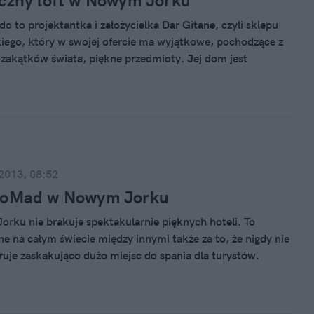
czny loft w Nowym Jorku
do to projektantka i założycielka Dar Gitane, czyli sklepu
iego, który w swojej ofercie ma wyjątkowe, pochodzące z
 zakątków świata, piękne przedmioty. Jej dom jest
 którym udało jej się zebrać wszystkie najbardziej
dobycze.
 2013, 08:52
NoMad w Nowym Jorku
ku nie brakuje spektakularnie pięknych hoteli. To
ne na całym świecie między innymi także za to, że nigdy nie
eruje zaskakująco dużo miejsc do spania dla turystów.