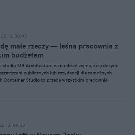
 bardzo), inni żałują, bo nie zostali we wspomnianym
sani. Krótko mówiąc, budzi on emocje. Czy słusznie? Pewne
jak na ranking „z zewnątrz” został on zaskakująco dobrze
 2013, 08:43
ę małe rzeczy — leśna pracownia z
lkim budżetem
 studio MB Architecture na co dzień zajmuje się dużymi
przestrzeni publicznych lub rezydencji dla zamożnych
ch Container Studio to przede wszystkim pracownia
, jest jednak wyposażona we wszystkie wygody potrzebne,
ć w niej na stałe.
 2013, 09:00