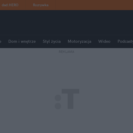
dad
:
HERO
Rozrywka
e
Dom i wnętrze
Styl życia
Motoryzacja
Wideo
Podcast
REKLAMA