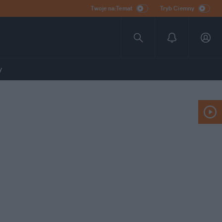
Twoje na:Temat
Tryb Ciemny
y