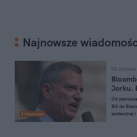
Najnowsze wiadomośc
02 stycznia
Bloombe
Jorku. 
Od pierwsze
Bill de Blas
społecznej 
Wiadomości
Michaela Bl
ostatnie 12 