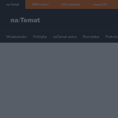
na
:
Temat
INN
:
Poland
ASZ
:
dziennik
mama
:
DU
Wiadomości
Polityka
naTemat extra
Rozrywka
Podróż