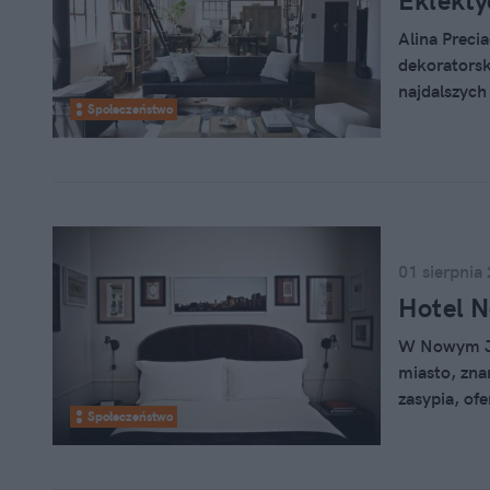
Eklekty
Alina Precia
dekoratorsk
najdalszych
Społeczeństwo
miejscem, w
ukochane z
01 sierpnia
Hotel 
W Nowym Jor
miasto, zna
zasypia, of
Społeczeństwo