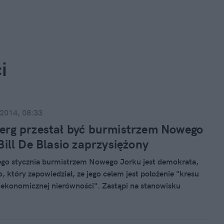
i
 2014, 08:33
rg przestał być burmistrzem Nowego
Bill De Blasio zaprzysiężony
go stycznia burmistrzem Nowego Jorku jest demokrata,
io, który zapowiedział, ze jego celem jest położenie "kresu
i ekonomicznej nierówności". Zastąpi na stanowisku
oomberga, który sprawował funkcję burmistrza przez
lat.