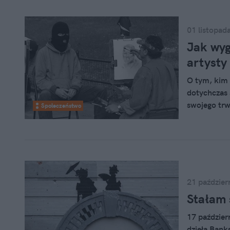
01 listopad
Jak wy
artysty
O tym, kim j
dotychczas 
swojego tr
Społeczeństwo
którego cod
sportretowa
współpraco
21 paździer
Stałam 
17 paździer
dzieła Banks