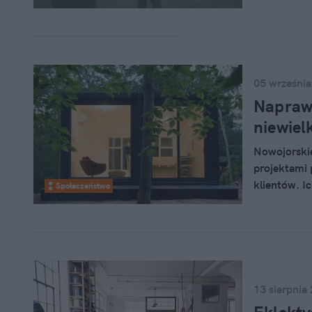
(może aż za
tekście opi
jest to, że 
zrobiony.
05 września
Naprawd
niewie
Nowojorskie
projektami 
klientów. I
Społeczeństwo
artystyczna
by zamieszka
13 sierpnia