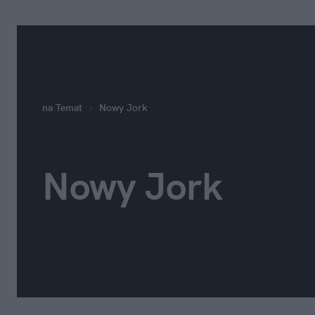
na
:
Temat
Nowy Jork
Nowy Jork