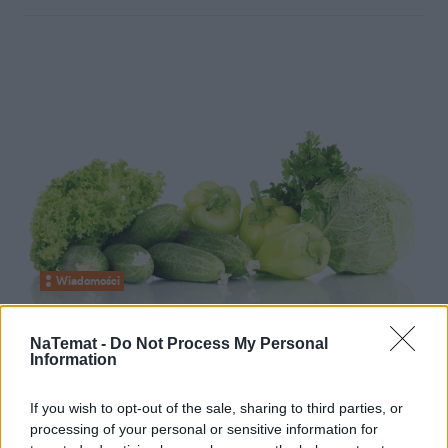
Wiadomości
06 września 2012, 13:53
NaTemat -
Do Not Process My Personal
Ceny warzyw i owoców wyjątkowo
Information
niskie. Problemy rolnictwa
If you wish to opt-out of the sale, sharing to third parties, or
rozwiązuje “Pan Ziółko” i protest na
processing of your personal or sensitive information for