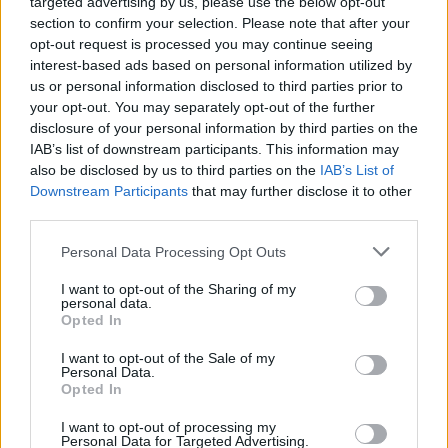
tratwie
targeted advertising by us, please use the below opt-out
section to confirm your selection. Please note that after your
opt-out request is processed you may continue seeing
interest-based ads based on personal information utilized by
us or personal information disclosed to third parties prior to
your opt-out. You may separately opt-out of the further
disclosure of your personal information by third parties on the
IAB’s list of downstream participants. This information may
also be disclosed by us to third parties on the
IAB’s List of
Downstream Participants
that may further disclose it to other
third parties.
Personal Data Processing Opt Outs
I want to opt-out of the Sharing of my
personal data.
Społeczeństwo
Opted In
03 lipca 2012, 16:44
I want to opt-out of the Sale of my
Personal Data.
Belgijska frytka – gorąca przekąska.
Opted In
Kiedy w Polsce?
I want to opt-out of processing my
Personal Data for Targeted Advertising.