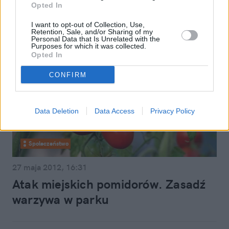
Opted In
I want to opt-out of Collection, Use,
Retention, Sale, and/or Sharing of my
Personal Data that Is Unrelated with the
Purposes for which it was collected.
Opted In
CONFIRM
Data Deletion
Data Access
Privacy Policy
Społeczeństwo
27 maja 2012, 16:31
Atak miejskich pomidorów. Zasadź
warzywa w parku