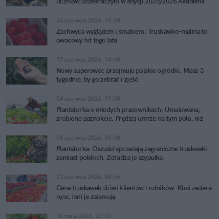
uczniów uczestniczyło w edycji 2025/2026 Akademii
Lubella
26 czerwca 2026, 19:50
Zachwyca wyglądem i smakiem. Truskawko-malina to
owocowy hit tego lata
17 czerwca 2026, 14:10
Nowy superowoc przejmuje polskie ogródki. Masz 3
tygodnie, by go zebrać i zjeść
04 czerwca 2026, 19:00
Plantatorka o młodych pracownikach: Umalowana,
zrobione paznokcie. Prędzej umrze na tym polu, niż
zarobi
04 czerwca 2026, 09:10
Plantatorka: Oszuści sprzedają zagraniczne truskawki
zamiast polskich. Zdradza je szypułka
03 czerwca 2026, 08:56
Cena truskawek dziwi klientów i rolników. Ktoś zaciera
ręce, inni je załamują
18 maja 2026, 22:00