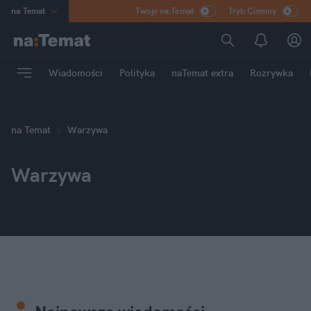
na
:
Temat
Twoje na:Temat
Tryb Ciemny
INN
:
Poland
ASZ
:
dziennik
Wiadomości
Polityka
naTemat extra
Rozrywka
mama
:
DU
dad
:
HERO
Rozrywka
na
:
Temat
Warzywa
Warzywa