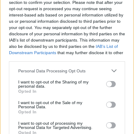
section to confirm your selection. Please note that after your
opt-out request is processed you may continue seeing
interest-based ads based on personal information utilized by
us or personal information disclosed to third parties prior to
your opt-out. You may separately opt-out of the further
disclosure of your personal information by third parties on the
IAB’s list of downstream participants. This information may
also be disclosed by us to third parties on the
IAB’s List of
Downstream Participants
that may further disclose it to other
third parties.
Społeczeństwo
Personal Data Processing Opt Outs
14 marca 2012, 14:06
I want to opt-out of the Sharing of my
personal data.
[Krótko] Wojciech Modest Amaro
Opted In
"wschodzącą gwiazdą" według
I want to opt-out of the Sale of my
przewodnika Michelin
Personal Data.
Opted In
I want to opt-out of processing my
Personal Data for Targeted Advertising.
Opted In