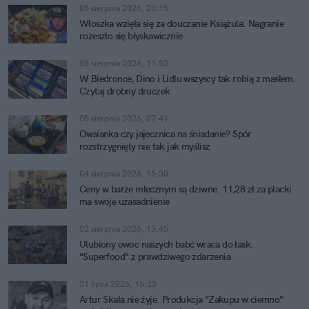
05 sierpnia 2026, 20:15
Włoszka wzięła się za douczanie Książula. Nagranie
rozeszło się błyskawicznie
05 sierpnia 2026, 11:53
W Biedronce, Dino i Lidlu wszyscy tak robią z masłem.
Czytaj drobny druczek
05 sierpnia 2026, 07:41
Owsianka czy jajecznica na śniadanie? Spór
rozstrzygnięty nie tak jak myślisz
04 sierpnia 2026, 15:30
Ceny w barze mlecznym są dziwne. 11,28 zł za placki
ma swoje uzasadnienie
02 sierpnia 2026, 13:45
Ulubiony owoc naszych babć wraca do łask.
"Superfood" z prawdziwego zdarzenia
31 lipca 2026, 15:23
Artur Skała nie żyje. Produkcja "Zakupu w ciemno"