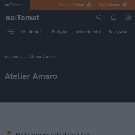
na
:
Temat
Twoje na:Temat
Tryb Ciemny
INN
:
Poland
ASZ
:
dziennik
Wiadomości
Polityka
naTemat extra
Rozrywka
mama
:
DU
dad
:
HERO
Rozrywka
na
:
Temat
Atelier Amaro
Atelier Amaro