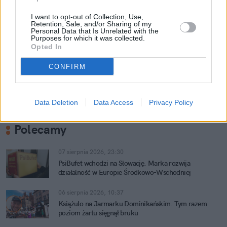
<
1
2
I want to opt-out of Collection, Use,
Retention, Sale, and/or Sharing of my
Personal Data that Is Unrelated with the
Purposes for which it was collected.
Opted In
CONFIRM
Powiązane tematy:
Data Deletion
Data Access
Privacy Policy
Jedzenie
Restauracje
Celebryci
Zakopane
Tomasz Lis na żywo
Polecamy
07 sierpnia 2026, 23:30
PsiBufet wchodzi na Słowację. Marka rozwija
działalność w Europie Środkowo-Wschodniej
06 sierpnia 2026, 10:37
Książulo na Jarmarku Dominikańskim. Tym razem
poziom żartu sięgnął bruku