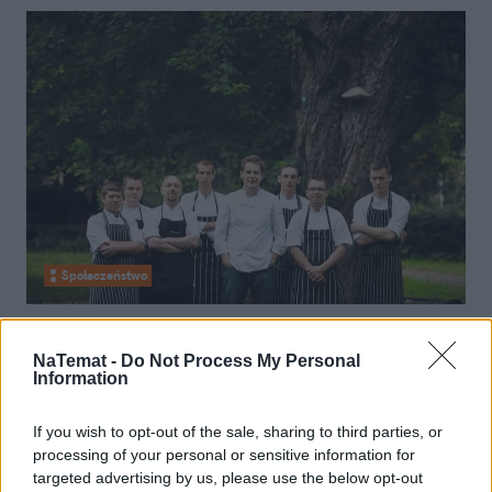
Społeczeństwo
14 marca 2012, 19:04
Polskie restauracje okiem Michelin:
NaTemat -
Do Not Process My Personal
Information
krajobraz gastronomiczny
If you wish to opt-out of the sale, sharing to third parties, or
processing of your personal or sensitive information for
targeted advertising by us, please use the below opt-out