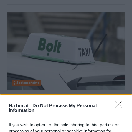
Społeczeństwo
21 czerwca 2022, 21:53
27-latka kolejną ofiarą napaści
NaTemat -
Do Not Process My Personal
Information
seksualnej w Bolcie. "Kierowca nagi
od pasa w dół"
If you wish to opt-out of the sale, sharing to third parties, or
processing of your personal or sensitive information for