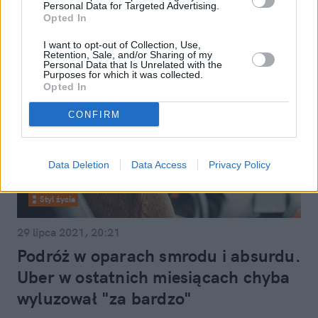
Personal Data for Targeted Advertising.
Opted In
I want to opt-out of Collection, Use,
Retention, Sale, and/or Sharing of my
Personal Data that Is Unrelated with the
Purposes for which it was collected.
Opted In
CONFIRM
Data Deletion
Data Access
Privacy Policy
Styl życia
29 lipca 2021, 20:21
Podróż w oparach smrodu i absurdu.
Uber w ostatnich miesiącach chyba
wyluzował "za bardzo"