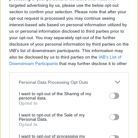
targeted advertising by us, please use the below opt-out
section to confirm your selection. Please note that after your
opt-out request is processed you may continue seeing
interest-based ads based on personal information utilized by
us or personal information disclosed to third parties prior to
your opt-out. You may separately opt-out of the further
disclosure of your personal information by third parties on the
IAB’s list of downstream participants. This information may
also be disclosed by us to third parties on the
IAB’s List of
Downstream Participants
that may further disclose it to other
third parties.
Personal Data Processing Opt Outs
Kraj
I want to opt-out of the Sharing of my
personal data.
04 listopada 2021, 10:21
Opted In
Jechałam 20 minut między dwiema
I want to opt-out of the Sale of my
stacjami. W metrze powstał zator
Personal Data.
Opted In
przez pozostawiony plecak
I want to opt-out of processing my