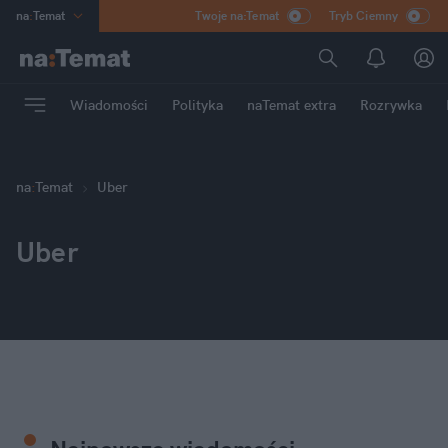
na
:
Temat
Twoje na:Temat
Tryb Ciemny
INN
:
Poland
ASZ
:
dziennik
Wiadomości
Polityka
naTemat extra
Rozrywka
mama
:
DU
dad
:
HERO
Rozrywka
na
:
Temat
Uber
Uber