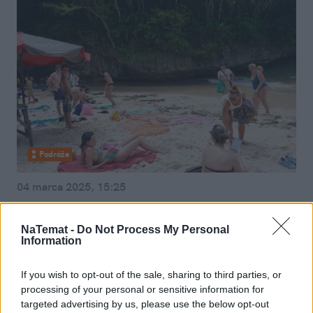
Podróże
04 marca 2025, 15:25
Rajska wyspa nie może opędzić się
od turystów i chce ich wybierać.
NaTemat -
Do Not Process My Personal
Information
Polacy doskonale ją znają
If you wish to opt-out of the sale, sharing to third parties, or
processing of your personal or sensitive information for
targeted advertising by us, please use the below opt-out