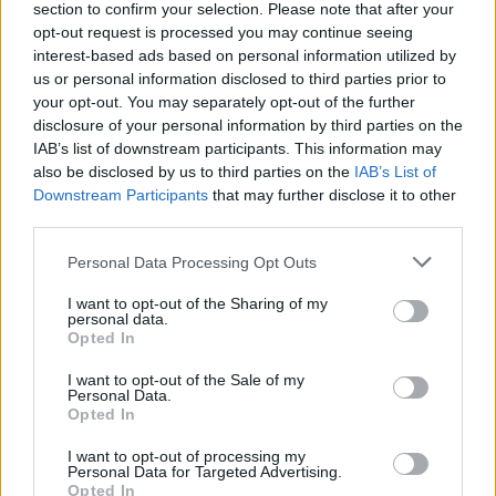
section to confirm your selection. Please note that after your
opt-out request is processed you may continue seeing
interest-based ads based on personal information utilized by
us or personal information disclosed to third parties prior to
your opt-out. You may separately opt-out of the further
disclosure of your personal information by third parties on the
IAB’s list of downstream participants. This information may
also be disclosed by us to third parties on the
IAB’s List of
Downstream Participants
that may further disclose it to other
third parties.
Styl życia
Personal Data Processing Opt Outs
04 marca 2025, 12:28
I want to opt-out of the Sharing of my
personal data.
Zara sprzedaje zwykły kamień za
Opted In
129 zł. Internauci z tego szydzą, ale
I want to opt-out of the Sale of my
sprawa ma drugie dno
Personal Data.
Opted In
I want to opt-out of processing my
Personal Data for Targeted Advertising.
Opted In