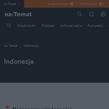
na
:
Temat
Twoje na:Temat
Tryb Ciemny
INN
:
Poland
ASZ
:
dziennik
Wiadomości
Polityka
naTemat extra
Rozrywka
mama
:
DU
dad
:
HERO
Rozrywka
na
:
Temat
Indonezja
Indonezja