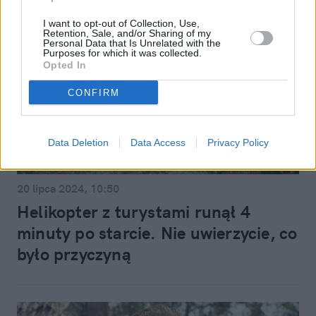
I want to opt-out of Collection, Use,
Retention, Sale, and/or Sharing of my
Personal Data that Is Unrelated with the
Purposes for which it was collected.
Opted In
CONFIRM
Data Deletion
Data Access
Privacy Policy
Podróże
20 lipca 2024, 10:50
Helikopter z turystami runął 4
minuty po starcie. Nie uwierzycie, co
było przyczyną