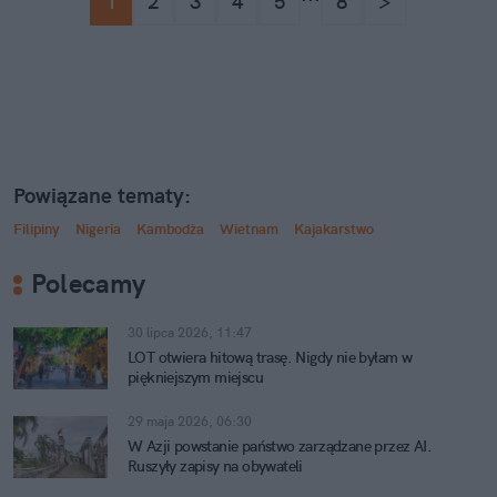
1
2
3
4
5
8
>
Powiązane tematy:
Filipiny
Nigeria
Kambodża
Wietnam
Kajakarstwo
Polecamy
30 lipca 2026, 11:47
LOT otwiera hitową trasę. Nigdy nie byłam w
piękniejszym miejscu
29 maja 2026, 06:30
W Azji powstanie państwo zarządzane przez AI.
Ruszyły zapisy na obywateli