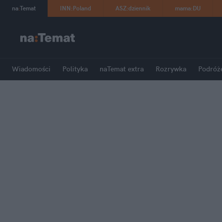
na
:
Temat
INN
:
Poland
ASZ
:
dziennik
mama
:
DU
Wiadomości
Polityka
naTemat extra
Rozrywka
Podróż