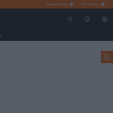
Twoje na:Temat
Tryb Ciemny
y