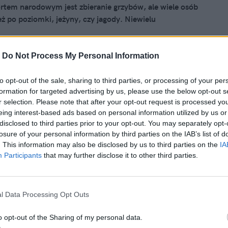
tem narodowym jest zbieranie grzybów, ale wiele osób
eż po poziomki, jeżyny, czy jagody. Niewielu
ów zdaje sobie jednak sprawę, że na leśnych ścieżkach jest
wdziwy skarb, po którym stąpamy jak po zwykłych
-
Do Not Process My Personal Information
2023, 13:08
to opt-out of the sale, sharing to third parties, or processing of your per
formation for targeted advertising by us, please use the below opt-out s
itelna uroda i spokój ducha.
r selection. Please note that after your opt-out request is processed y
tuj na Święta "podróż" do tajemniczej
eing interest-based ads based on personal information utilized by us or
disclosed to third parties prior to your opt-out. You may separately opt-
Ajurwedy
losure of your personal information by third parties on the IAB’s list of
osmetyki naturalne Spa Ceylon czerpią inspirację z
. This information may also be disclosed by us to third parties on the
IA
Participants
that may further disclose it to other third parties.
rwedyjskiej zakładającej równą troskę o ciało, psychikę i
azji Świąt te ezoteryczne i ekologiczne produkty dostępne
ięknych zestawach prezentowych.
l Data Processing Opt Outs
o opt-out of the Sharing of my personal data.