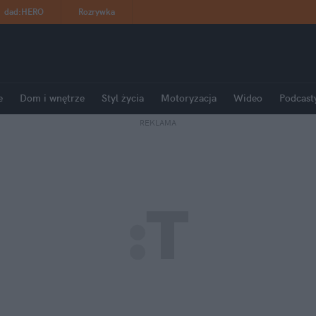
dad
:
HERO
Rozrywka
e
Dom i wnętrze
Styl życia
Motoryzacja
Wideo
Podcast
REKLAMA