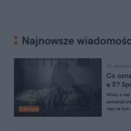
Najnowsze wiadomośc
05 sierpnia
Co ozna
a 5? Sp
Wielu z nas
pokazuje po
stać za tym 
Styl życia
jest wiele:
chińską.