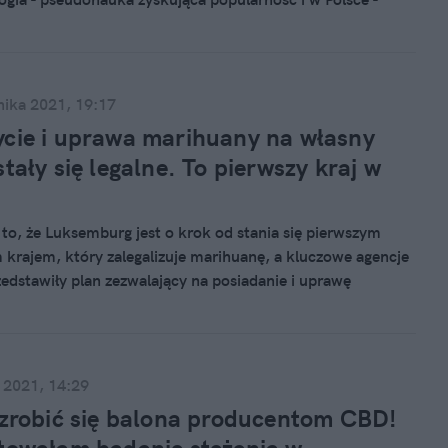
zyczyny dolegliwości fizycznych. Repertuar "leczenia" ma
 wągrów i pocenia stóp aż po białaczkę i raka trzustki.
nika 2021, 19:17
cie i uprawa marihuany na własny
stały się legalne. To pierwszy kraj w
e
to, że Luksemburg jest o krok od stania się pierwszym
 krajem, który zalegalizuje marihuanę, a kluczowe agencje
edstawiły plan zezwalający na posiadanie i uprawę
a własny użytek. Ogłoszono, jakie zasady będą
ły w związku z tym postanowieniem.
 2021, 14:29
 zrobić się balona producentom CBD!