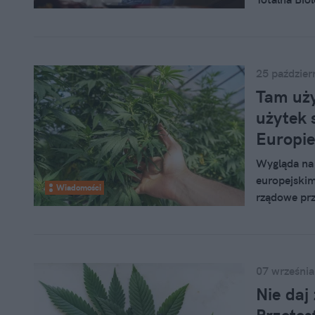
wyjaśnia pr
szeroki - od
25 paździer
Tam uży
użytek 
Europi
Wygląda na 
europejskim
Wiadomości
rządowe prz
marihuany n
obowiązywa
07 września
Nie daj