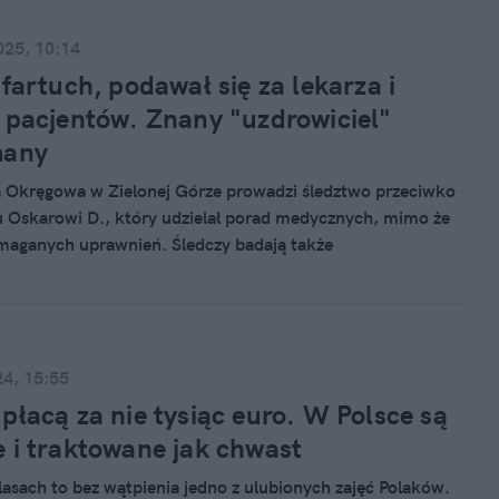
025, 10:14
 fartuch, podawał się za lekarza i
 pacjentów. Znany "uzdrowiciel"
many
 Okręgowa w Zielonej Górze prowadzi śledztwo przeciwko
 Oskarowi D., który udzielał porad medycznych, mimo że
maganych uprawnień. Śledczy badają także
wości finansowe związane z jego działalnością.
24, 15:55
płacą za nie tysiąc euro. W Polsce są
 i traktowane jak chwast
lasach to bez wątpienia jedno z ulubionych zajęć Polaków.