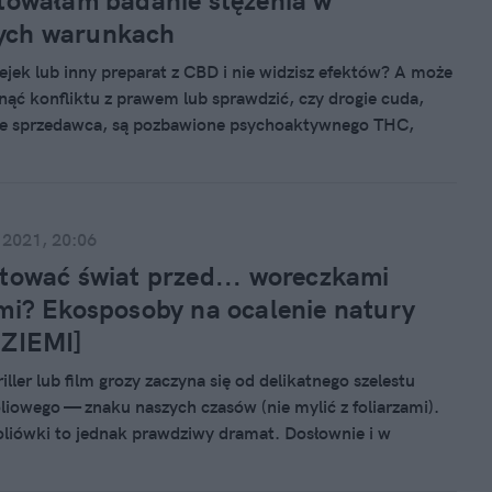
towałam badanie stężenia w
ch warunkach
lejek lub inny preparat z CBD i nie widzisz efektów? A może
nąć konfliktu z prawem lub sprawdzić, czy drogie cuda,
uje sprzedawca, są pozbawione psychoaktywnego THC,
uje się w marihuanie? Z pomocą przychodzi Diagnostyka
i Laboratorium Masdiag. Weź sprawy we własne ręce i
y test. Ja już to zrobiłam i wyjaśnię Ci krok po kroku, o
chodzi.
 2021, 20:06
tować świat przed... woreczkami
mi? Ekosposoby na ocalenie natury
 ZIEMI]
iller lub film grozy zaczyna się od delikatnego szelestu
liowego — znaku naszych czasów (nie mylić z foliarzami).
oliówki to jednak prawdziwy dramat. Dosłownie i w
Sterty plastikowych opakowań zalegają nawet na dnie
ząc istną górę lodową, z którą zderza się świat. Jeśli nic