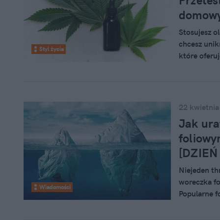
Przetes
domowy
Stosujesz o
chcesz unik
Styl życia
które ofer
które znajd
Precyzyjna 
wykonaj łatw
co w ogóle 
22 kwietnia
Jak ura
foliowy
[DZIEŃ
Niejeden thr
woreczka fo
Wiadomości
Popularne f
przenośni. 
oceanów twor