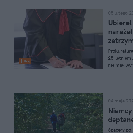
05 lutego 2
Ubierał
narażał
zatrzy
Prokuratura
25-letniemu
Kraj
nie miał wy
nieprawidło
04 maja 20
Niemcy 
deptane
Spacery po 