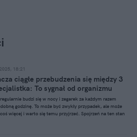
i
 2025, 18:21
cza ciągłe przebudzenia się między 3
ecjalistka: To sygnał od organizmu
 regularnie budzi się w nocy i zegarek za każdym razem
dobną godzinę. To może być zwykły przypadek, ale może
coś więcej i warto się temu przyjrzeć. Spojrzeń na ten stan
 od wierzeń, przez wyjaśnienia naukowe, po... medycynę