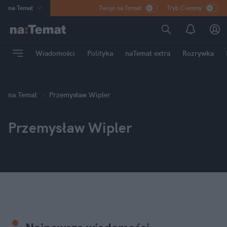
na
:
Temat
Twoje na:Temat
Tryb Ciemny
INN
:
Poland
ASZ
:
dziennik
Wiadomości
Polityka
naTemat extra
Rozrywka
mama
:
DU
dad
:
HERO
Rozrywka
na
:
Temat
Przemysław Wipler
Przemysław Wipler