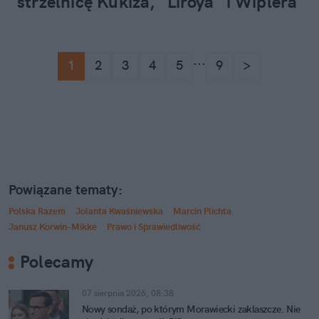
strzelnicę Kukiza, "Liroya" i Wiplera
...
1
2
3
4
5
9
>
Powiązane tematy:
Polska Razem
Jolanta Kwaśniewska
Marcin Plichta
Janusz Korwin-Mikke
Prawo i Sprawiedliwość
Polecamy
07 sierpnia 2026, 08:38
Nowy sondaż, po którym Morawiecki zaklaszcze. Nie