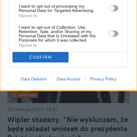
Zabiła go służba zdrowia"
I want to opt-out of processing my
Personal Data for Targeted Advertising.
Opted In
I want to opt-out of Collection, Use,
Retention, Sale, and/or Sharing of my
Personal Data that Is Unrelated with the
Purposes for which it was collected.
Opted In
CONFIRM
Data Deletion
Data Access
Privacy Policy
Wiadomości
29 sierpnia 2016, 10:41
Wipler skazany. "Nie wykluczam, że
będę składał wniosek do prezydenta