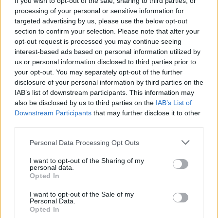
PiS
If you wish to opt-out of the sale, sharing to third parties, or
processing of your personal or sensitive information for
targeted advertising by us, please use the below opt-out
section to confirm your selection. Please note that after your
opt-out request is processed you may continue seeing
interest-based ads based on personal information utilized by
us or personal information disclosed to third parties prior to
your opt-out. You may separately opt-out of the further
disclosure of your personal information by third parties on the
IAB’s list of downstream participants. This information may
also be disclosed by us to third parties on the
IAB’s List of
Downstream Participants
that may further disclose it to other
third parties.
Personal Data Processing Opt Outs
Wiadomości
I want to opt-out of the Sharing of my
personal data.
26 czerwca 2019, 21:50
Opted In
Poruszające słowa znanego polityka.
I want to opt-out of the Sale of my
"Zmarła osoba z najbliższej rodziny.
Personal Data.
Opted In