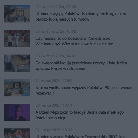
22 kwietnia 2026, 07:43
Ulubione wyspy Polaków. Kochamy ten kraj, a i oni
bardzo lubią naszych turystów
06 kwietnia 2026, 10:02
Czy musisz iść do kościoła w Poniedziałek
Wielkanocny? Wierni mają ważne zalecenie
03 kwietnia 2026, 14:01
Do święconki lądują przedziwne rzeczy. Lista, która
wprawia księży w osłupienie
11 marca 2026, 17:59
Szał na wielkanocne wyjazdy Polaków. 90 proc. więcej
rezerwacji
06 marca 2026, 10:51
A Dzień Mężczyzn to kiedy? Jedna data męskiego
święta nie istnieje
02 lutego 2026, 10:10
Ulubiona wyspa Polaków to "europejskie RIO". Ich