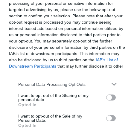
do okien
processing of your personal or sensitive information for
targeted advertising by us, please use the below opt-out
section to confirm your selection. Please note that after your
opt-out request is processed you may continue seeing
interest-based ads based on personal information utilized by
us or personal information disclosed to third parties prior to
your opt-out. You may separately opt-out of the further
disclosure of your personal information by third parties on the
IAB’s list of downstream participants. This information may
also be disclosed by us to third parties on the
IAB’s List of
Downstream Participants
that may further disclose it to other
third parties.
Personal Data Processing Opt Outs
Podróże
I want to opt-out of the Sharing of my
personal data.
Opted In
27 października 2025, 13:17
Polacy przekonują się do
I want to opt-out of the Sale of my
Personal Data.
Halloween? Te dane mogą być
Opted In