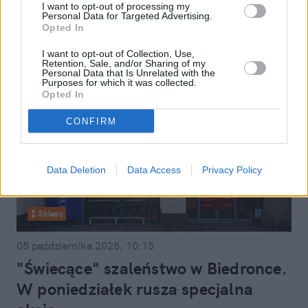
zapowiedzią nowego trendu
I want to opt-out of processing my
Personal Data for Targeted Advertising.
Opted In
I want to opt-out of Collection, Use,
Retention, Sale, and/or Sharing of my
Personal Data that Is Unrelated with the
Purposes for which it was collected.
Opted In
CONFIRM
Data Deletion
Data Access
Privacy Policy
Sklepy
05 października 2025, 10:15
"Świecące" szaleństwo w Biedronce.
W poniedziałek rusza specjalna