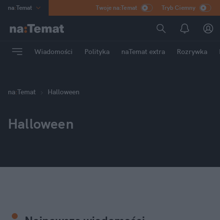
na
:
Temat
Twoje na:Temat
Tryb Ciemny
INN
:
Poland
ASZ
:
dziennik
Wiadomości
Polityka
naTemat extra
Rozrywka
mama
:
DU
dad
:
HERO
Rozrywka
na
:
Temat
Halloween
Halloween