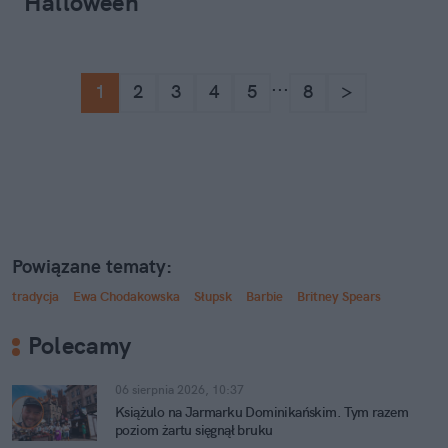
Halloween
...
1
2
3
4
5
8
>
Powiązane tematy:
tradycja
Ewa Chodakowska
Słupsk
Barbie
Britney Spears
Polecamy
06 sierpnia 2026, 10:37
Książulo na Jarmarku Dominikańskim. Tym razem
poziom żartu sięgnął bruku