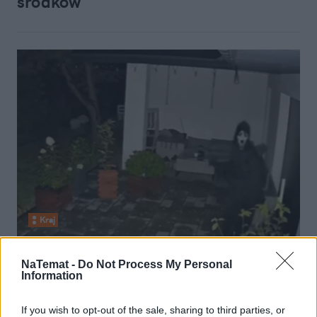
środków
Kraj
28 października 2025, 13:28
NaTemat -
Do Not Process My Personal
W Serocku sceny jak z horroru.
Information
Tajemnicza postać zagląda ludziom
If you wish to opt-out of the sale, sharing to third parties, or