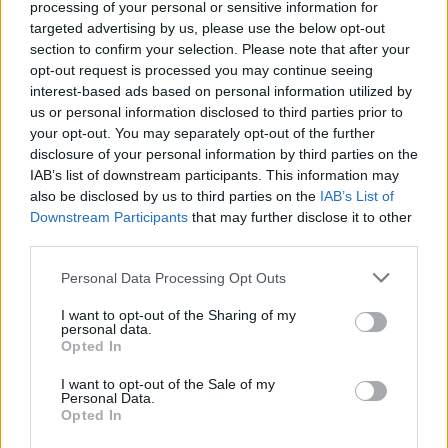
processing of your personal or sensitive information for
targeted advertising by us, please use the below opt-out
section to confirm your selection. Please note that after your
opt-out request is processed you may continue seeing
interest-based ads based on personal information utilized by
us or personal information disclosed to third parties prior to
your opt-out. You may separately opt-out of the further
disclosure of your personal information by third parties on the
IAB’s list of downstream participants. This information may
also be disclosed by us to third parties on the
IAB’s List of
Downstream Participants
that may further disclose it to other
third parties.
Personal Data Processing Opt Outs
Sport
I want to opt-out of the Sharing of my
06 lutego 2012, 14:38
personal data.
Opted In
"Najważniejszy jest pierwszy raz" - o
Kamilu Stochu, Krzysztof
I want to opt-out of the Sale of my
Personal Data.
Jankowski, socjolog AWF-u
Opted In