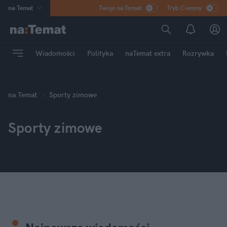
na
:
Temat
Twoje na:Temat
Tryb Ciemny
INN
:
Poland
ASZ
:
dziennik
Wiadomości
Polityka
naTemat extra
Rozrywka
mama
:
DU
dad
:
HERO
Rozrywka
na
:
Temat
Sporty zimowe
Sporty zimowe