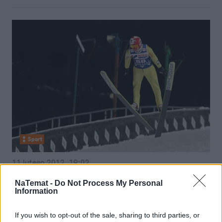
Sport
11 lutego 2012, 19:02
Norwegia i Austria, czyli w skokach
NaTemat -
Do Not Process My Personal
status quo. A Polska? Drużyny nie
Information
widać
If you wish to opt-out of the sale, sharing to third parties, or