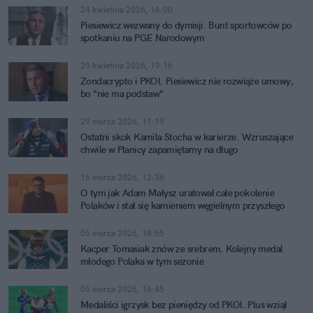
24 kwietnia 2026, 16:00
Piesiewicz wezwany do dymisji. Bunt sportowców po
spotkaniu na PGE Narodowym
20 kwietnia 2026, 19:16
Zondacrypto i PKOl. Piesiewicz nie rozwiąże umowy,
bo "nie ma podstaw"
29 marca 2026, 11:19
Ostatni skok Kamila Stocha w karierze. Wzruszające
chwile w Planicy zapamiętamy na długo
15 marca 2026, 12:36
O tym jak Adam Małysz uratował całe pokolenie
Polaków i stał się kamieniem węgielnym przyszłego
sukcesu Polski
05 marca 2026, 18:55
Kacper Tomasiak znów ze srebrem. Kolejny medal
młodego Polaka w tym sezonie
05 marca 2026, 16:45
Medaliści igrzysk bez pieniędzy od PKOl. Plus wziął