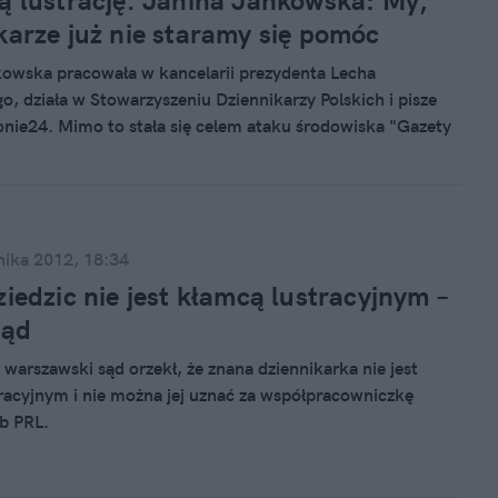
ą lustrację. Janina Jankowska: My,
karze już nie staramy się pomóc
owska pracowała w kancelarii prezydenta Lecha
o, działa w Stowarzyszeniu Dziennikarzy Polskich i pisze
onie24. Mimo to stała się celem ataku środowiska "Gazety
Reportażystka odważyła się skrytykować tekst, w którym
je rodziny znanych dziennikarzy. – Mój model
twa każe mi patrzeć na dwie strony z jednakowym
 bo wiem, że ze swoim odmiennym spojrzeniem na Polskę,
sce potrzebne. Oczywiście, jeśli się nie wykrwawią – mówi w
nika 2012, 18:34
 naTemat.
ziedzic nie jest kłamcą lustracyjnym –
sąd
warszawski sąd orzekł, że znana dziennikarka nie jest
racyjnym i nie można jej uznać za współpracowniczkę
żb PRL.