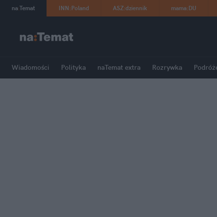
na
:
Temat
INN
:
Poland
ASZ
:
dziennik
mama
:
DU
Wiadomości
Polityka
naTemat extra
Rozrywka
Podróż