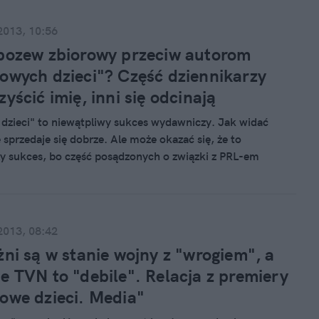
2013, 10:56
pozew zbiorowy przeciw autorom
owych dzieci"? Część dziennikarzy
yścić imię, inni się odcinają
dzieci" to niewątpliwy sukces wydawniczy. Jak widać
 sprzedaje się dobrze. Ale może okazać się, że to
y sukces, bo część posądzonych o związki z PRL-em
y planuje złożyć pozew zbiorowy o naruszenie dóbr
przez autorów "Resortowych dzieci". Jest wśród nich Jacek
tóry za umieszczenie jego zdjęcia na okładce chce iść do
2013, 08:42
żni są w stanie wojny z "wrogiem", a
e TVN to "debile". Relacja z premiery
owe dzieci. Media"