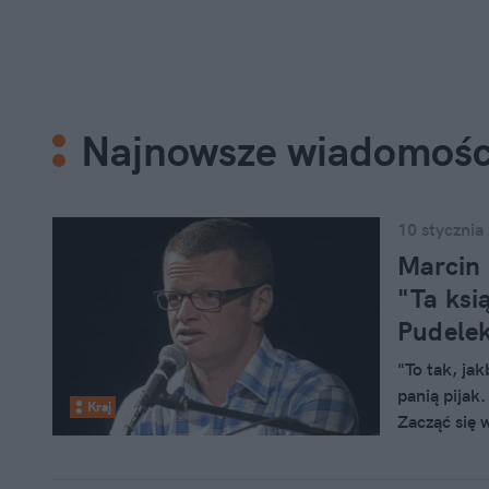
Najnowsze wiadomośc
10 stycznia
Marcin 
"Ta ksi
Pudele
"To tak, ja
panią pijak
Kraj
Zacząć się 
"Polski the
syn Stefana