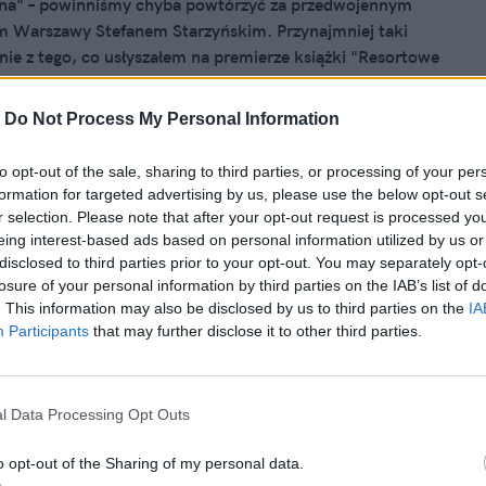
jna" – powinniśmy chyba powtórzyć za przedwojennym
m Warszawy Stefanem Starzyńskim. Przynajmniej taki
nie z tego, co usłyszałem na premierze książki "Resortowe
ia", która przypisuje znanym dziennikarzom niejasne
oprzednim systemem. Na spotkaniu zaznaczano podział na
-
Do Not Process My Personal Information
. Jak na "niezależną" publikację przystało, gościem
ył Antoni Macierewicz, wiceprezes Prawa i
2013, 08:49
to opt-out of the sale, sharing to third parties, or processing of your per
ości.
formation for targeted advertising by us, please use the below opt-out s
wać czy przemilczeć? Lustrowani
r selection. Please note that after your opt-out request is processed y
rawicę dziennikarze o książce
eing interest-based ads based on personal information utilized by us or
disclosed to third parties prior to your opt-out. You may separately opt-
owe dzieci. Media"
losure of your personal information by third parties on the IAB’s list of
 z "Gazety Polskiej" wzięła na cel życiorysy i rodziny
. This information may also be disclosed by us to third parties on the
IA
Participants
that may further disclose it to other third parties.
h dziennikarzy”, pisząc na ich temat demaskatorską książkę
 że wszyscy są głęboko "umaczani w PRL". Jak reagować na
strację? Niektórzy z lustrowanych odpowiadają na fałszywe
 inni sugeruję, że na takim poziomie nie da się dyskutować.
l Data Processing Opt Outs
o opt-out of the Sharing of my personal data.
2013, 14:50