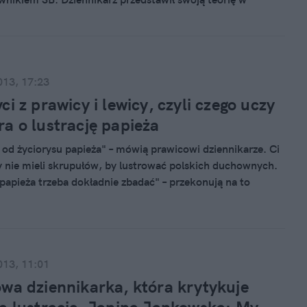
Po Prostu” na antenie TVP. Sekielski twierdzi, że
był TW SB o pseudonimie „Nil”. Profesor odrzuca te
013, 17:23
ci z prawicy i lewicy, czyli czego uczy
a o lustrację papieża
 od życiorysu papieża" – mówią prawicowi dziennikarze. Ci
y nie mieli skrupułów, by lustrować polskich duchownych.
 papieża trzeba dokładnie zbadać" – przekonują na to
i sami, których lustracja brzydzi...
013, 11:01
wa dziennikarka, która krytykuje