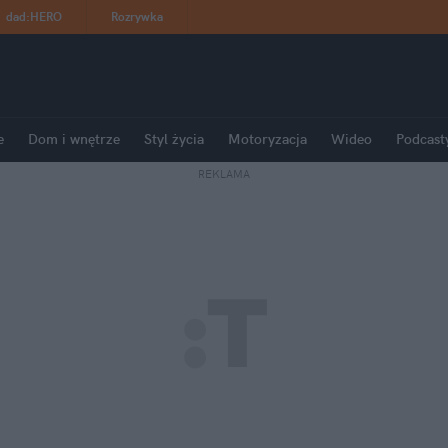
dad
:
HERO
Rozrywka
e
Dom i wnętrze
Styl życia
Motoryzacja
Wideo
Podcast
REKLAMA