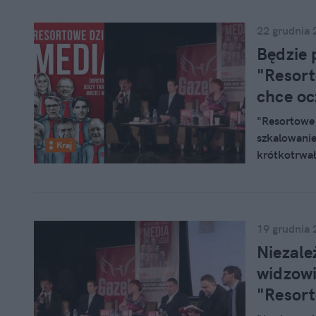
dzieci".
22 grudnia 
Będzie 
"Resort
chce ocz
"Resortowe 
szkalowanie
Kraj
krótkotrwał
dziennikarz
osobistych 
Żakowski, k
sądu.
19 grudnia 
Niezale
widzowi
"Resort