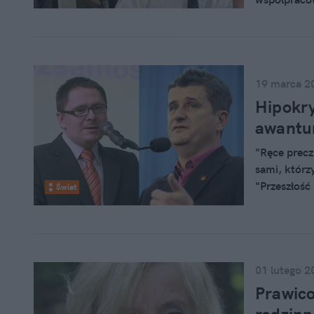
programie „
Cieszewski 
zarzuty.
19 marca 2
Hipokry
awantur
"Ręce precz
sami, którz
"Przeszłość
Świat
lewicowcy. C
01 lutego 2
Prawico