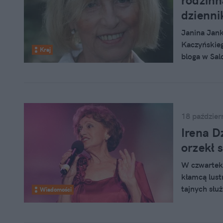
rodzinn
dzienni
Janina Jank
Kaczyńskieg
Kraj
bloga w Sal
Polskiej". 
"GP" lustru
dziennikars
dystansem,
obie są Pol
18 paździer
rozmowie z
Irena D
orzekł 
W czwartek 
kłamcą lust
tajnych słu
Wiadomości