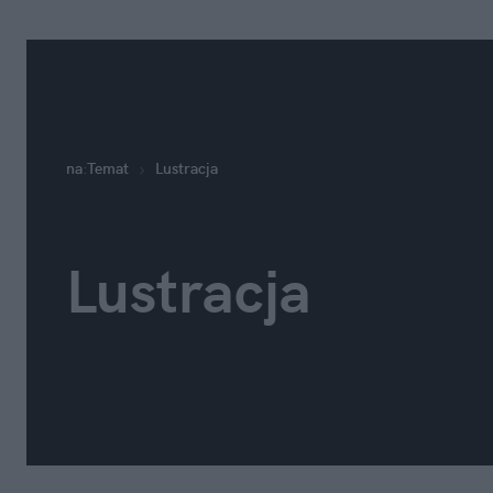
na
:
Temat
Lustracja
Lustracja