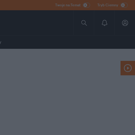
Twoje na:Temat
Tryb Ciemny
y