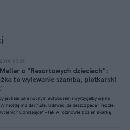
i
 2014, 07:35
Meller o "Resortowych dzieciach":
ążka to wylewanie szamba, plotkarski
k"
kby jechała pani nocnym autobusem i wyrzygałby się na
. W mordę mu dać? Źle. Udawać, że deszcz pada? Też źle.
wycierać? Odrażające" – tak w rozmowie z dziennikarką
 Times" mówi o książce "Resortowe dzieci" Marcin Meller,
 Mellera, sam również zaliczony w poczet "resortowych