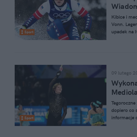
Wiadomo
Kibice i me
Vonn. Legen
upadek na I
Sport
lakoniczne 
09 lutego 2
Wykonał
Mediola
Tegoroczne 
dopiero co 
informacje 
Sport
dokonał Ili
50 lat!