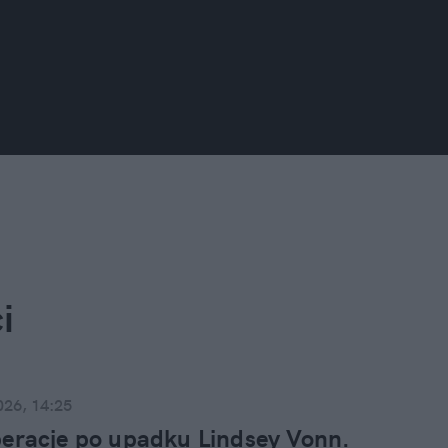
i
026, 14:25
eracje po upadku Lindsey Vonn.