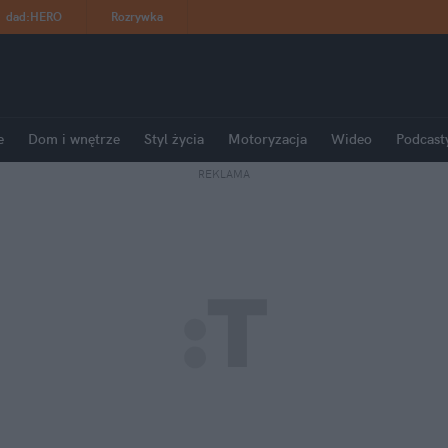
dad
:
HERO
Rozrywka
e
Dom i wnętrze
Styl życia
Motoryzacja
Wideo
Podcast
REKLAMA