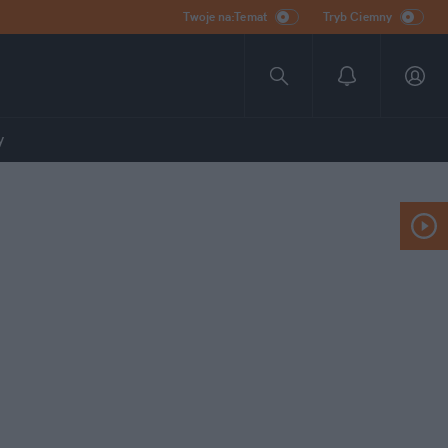
Twoje na:Temat
Tryb Ciemny
y