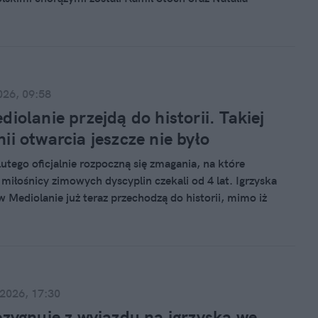
026, 09:58
diolanie przejdą do historii. Takiej
ii otwarcia jeszcze nie było
lutego oficjalnie rozpoczną się zmagania, na które
 miłośnicy zimowych dyscyplin czekali od 4 lat. Igrzyska
w Mediolanie już teraz przechodzą do historii, mimo iż
twarcia rozpocznie się dopiero wieczorem.
 2026, 17:30
ezygnuje z wyjazdu na igrzyska we