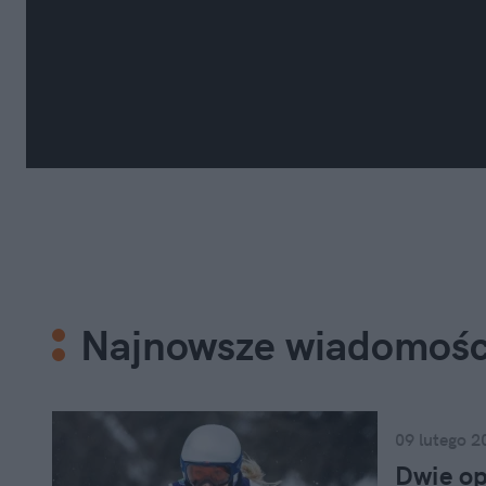
Najnowsze wiadomośc
09 lutego 2
Dwie op