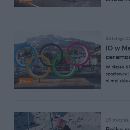
Czerwonka.
06 lutego 2
IO w Me
ceremon
W piątek 6 
sportowcy i
olimpijskie 
Sport
ceremonia o
25 stycznia
Polka r