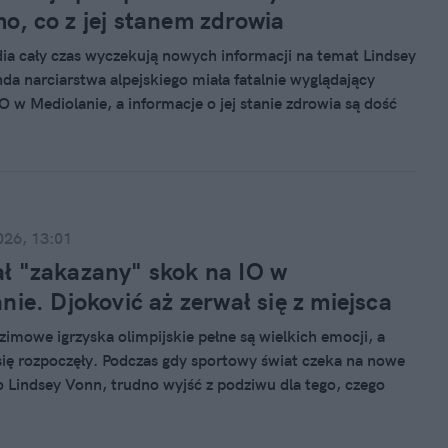
, co z jej stanem zdrowia
dia cały czas wyczekują nowych informacji na temat Lindsey
da narciarstwa alpejskiego miała fatalnie wyglądający
O w Mediolanie, a informacje o jej stanie zdrowia są dość
i szczątkowe.
026, 13:01
 "zakazany" skok na IO w
nie. Djoković aż zerwał się z miejsca
zimowe igrzyska olimpijskie pełne są wielkich emocji, a
się rozpoczęły. Podczas gdy sportowy świat czeka na nowe
o Lindsey Vonn, trudno wyjść z podziwu dla tego, czego
a Malinin. Dwukrotnie wykonał skok, który był zakazany od