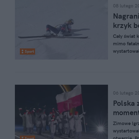
08 lutego 2
Nagrani
krzyk b
Cały świat 
mimo fataln
wystartował
Sport
przejazd zak
czuje się o
06 lutego 2
Polska 
moment 
Zimowe Igrz
wystartowa
otwarcia. P
Sport