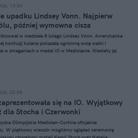
026, 13:04
e upadku Lindsey Vonn. Najpierw
ólu, później wymowna cisza
kibicował w niedziele 8 lutego Lindsey Vonn. Amerykanka
ej kontuzji kolana pokazała ogromną wolę walki i
a w zmaganiach o medal IO w Mediolanie. Niestety jej
ończył się fatalnie. Nagranie upadku jest przerażające. Ból
d samego patrzenia.
026, 22:05
zaprezentowała się na IO. Wyjątkowy
dla Stocha i Czerwonki
yska Olimpijskie Mediolan-Cortina oficjalnie
ły. W piątkowy wieczór mogliśmy oglądać ceremonię
olskimi chorążymi zostali Kamil Stoch oraz Natalia