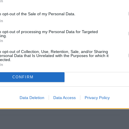
 ale i igrzysk olimpijskich daje wszystkim startującym
In
e. Jednak niektórzy ewidentnie mają się za lepszych od
o opt-out of the Sale of my Personal Data.
początku imprezy wiele mówi się o holenderskiej łyżwiarce
In
tta Leerdam jeszcze przed startem nieźle sobie nagrabiła.
to opt-out of processing my Personal Data for Targeted
ing.
In
o opt-out of Collection, Use, Retention, Sale, and/or Sharing
026, 14:01
ersonal Data that Is Unrelated with the Purposes for which it
lected.
dra Król bez medalu na IO.
In
wał jeden błąd
CONFIRM
 lutego mogła być dniem historycznym dla Polski.
Król-Walas miała szansę zdobyć pierwszy w historii
ju medal olimpijski w snowboardzie. Niestety Polka w
Data Deletion
Data Access
Privacy Policy
 popełniła błąd, za który zapłaciła marzeniami.