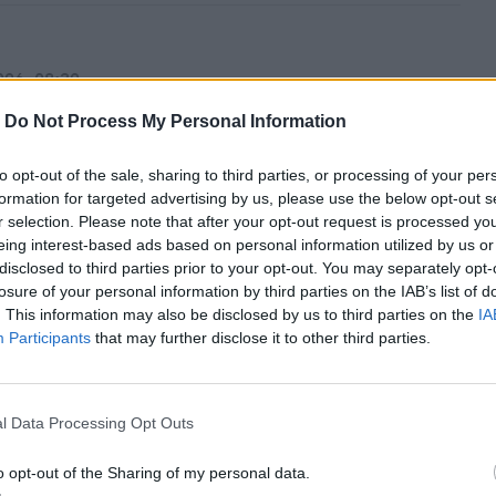
026, 08:32
 Vonn nie doznała zwykłego złamania.
-
Do Not Process My Personal Information
ja może być poważna
to opt-out of the sale, sharing to third parties, or processing of your per
 8 lutego po zaledwie 13 sekundach Lindsey Vonn popełniła
formation for targeted advertising by us, please use the below opt-out s
d, który zakończył się dla niej poważnym upadkiem.
r selection. Please note that after your opt-out request is processed y
trafiła najpierw do szpitala olimpijskiego, ale później
eing interest-based ads based on personal information utilized by us or
o ją do specjalistycznej placówki. Włoskie media informują,
disclosed to third parties prior to your opt-out. You may separately opt-
losure of your personal information by third parties on the IAB’s list of
 stanie.
. This information may also be disclosed by us to third parties on the
IA
Participants
that may further disclose it to other third parties.
026, 17:01
eerdam największą primadonną IO w
l Data Processing Opt Outs
nie. Holendrzy mają jej dość
o opt-out of the Sharing of my personal data.