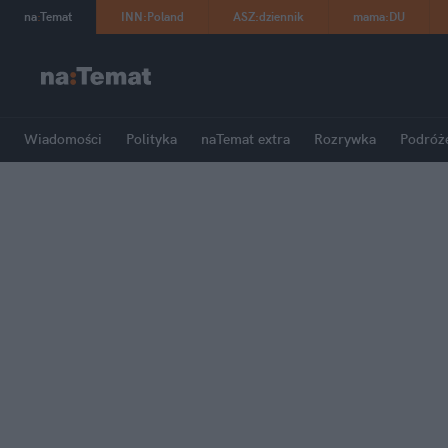
na
:
Temat
INN
:
Poland
ASZ
:
dziennik
mama
:
DU
Wiadomości
Polityka
naTemat extra
Rozrywka
Podróż