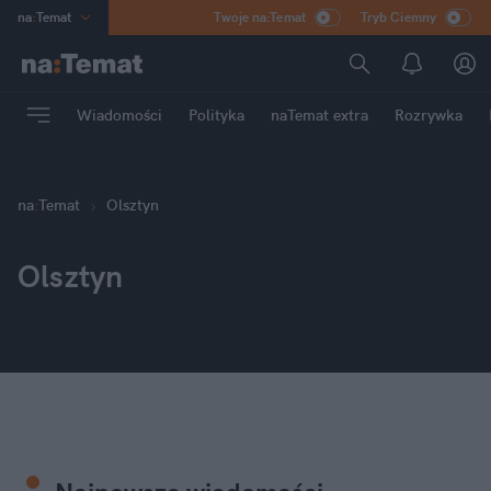
na
:
Temat
Twoje na:Temat
Tryb Ciemny
INN
:
Poland
ASZ
:
dziennik
Wiadomości
Polityka
naTemat extra
Rozrywka
mama
:
DU
dad
:
HERO
Rozrywka
na
:
Temat
Olsztyn
Olsztyn