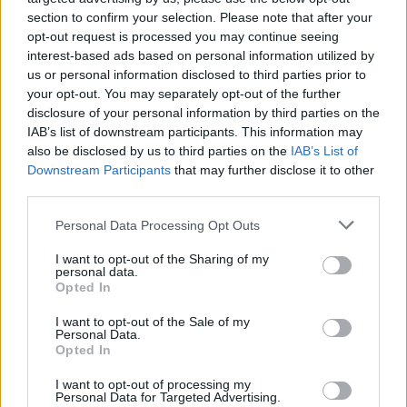
section to confirm your selection. Please note that after your
opt-out request is processed you may continue seeing
interest-based ads based on personal information utilized by
us or personal information disclosed to third parties prior to
your opt-out. You may separately opt-out of the further
disclosure of your personal information by third parties on the
IAB’s list of downstream participants. This information may
also be disclosed by us to third parties on the
IAB’s List of
Downstream Participants
that may further disclose it to other
third parties.
Personal Data Processing Opt Outs
naTemat extra
I want to opt-out of the Sharing of my
29 października 2025, 06:05
personal data.
Opted In
"Mogłeś kogoś zabić". Odpowiedział:
"No i co z tego?". Historie z drogówki
I want to opt-out of the Sale of my
Personal Data.
Opted In
I want to opt-out of processing my
Personal Data for Targeted Advertising.