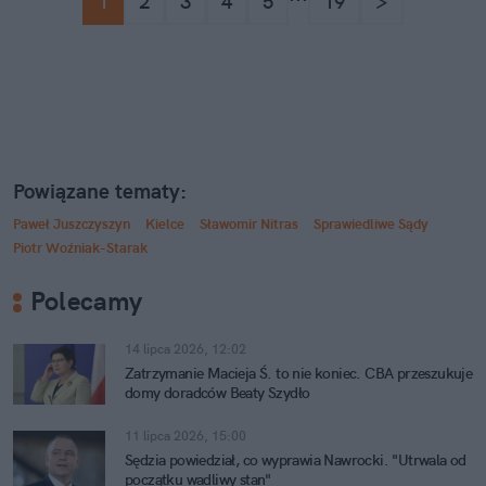
1
2
3
4
5
19
>
Powiązane tematy:
Paweł Juszczyszyn
Kielce
Sławomir Nitras
Sprawiedliwe Sądy
Piotr Woźniak-Starak
Polecamy
14 lipca 2026, 12:02
Zatrzymanie Macieja Ś. to nie koniec. CBA przeszukuje
domy doradców Beaty Szydło
11 lipca 2026, 15:00
Sędzia powiedział, co wyprawia Nawrocki. "Utrwala od
początku wadliwy stan"