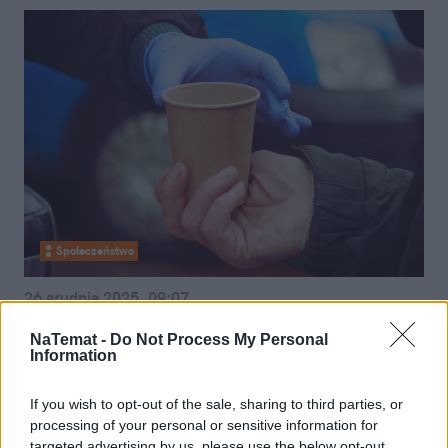
Społeczeństwo
26 grudnia 2025, 09:07
Pomagają potrzebującym i... sobie.
NaTemat -
Do Not Process My Personal
"Odkąd to robię, inaczej
Information
poukładałam sobie życie"
If you wish to opt-out of the sale, sharing to third parties, or
processing of your personal or sensitive information for
targeted advertising by us, please use the below opt-out