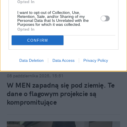
Opted In
I want to opt-out of Collection, Use,
Retention, Sale, and/or Sharing of my
Personal Data that Is Unrelated with the
Purposes for which it was collected.
Opted In
CONFIRM
Data Deletion
Data Access
Privacy Policy
Polityka krajowa
08 października 2025, 15:51
W MEN zapadną się pod ziemię. Te
dane o flagowym projekcie są
kompromitujące