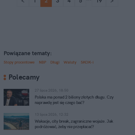
<
1
2
3
4
5
19
>
Powiązane tematy:
Stopy procentowe
NBP
Długi
Waluty
SKOK-i
Polecamy
27 lipca 2026, 18:50
Polska ma ponad 2 biliony złotych długu. Czy
naprawdę jest się czego bać?
13 lipca 2026, 12:32
Wakacje, city break, zagraniczne wojaże. Jak
podróżować, żeby nie przepłacać?