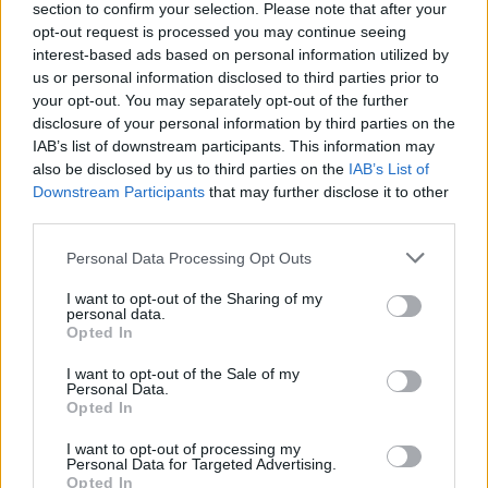
section to confirm your selection. Please note that after your
opt-out request is processed you may continue seeing
interest-based ads based on personal information utilized by
us or personal information disclosed to third parties prior to
your opt-out. You may separately opt-out of the further
disclosure of your personal information by third parties on the
IAB’s list of downstream participants. This information may
also be disclosed by us to third parties on the
IAB’s List of
Downstream Participants
that may further disclose it to other
third parties.
Personal Data Processing Opt Outs
Dom i wnętrze
I want to opt-out of the Sharing of my
personal data.
08 stycznia 2026, 22:40
Opted In
Czy opłaca się kupić mieszkanie w
I want to opt-out of the Sale of my
2026 r.? Nowe ceny za metr ułatwią
Personal Data.
Opted In
decyzję
I want to opt-out of processing my
Personal Data for Targeted Advertising.
Opted In