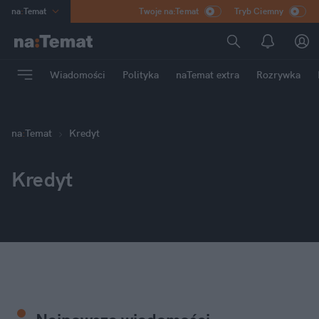
na
:
Temat
Twoje na:Temat
Tryb Ciemny
INN
:
Poland
ASZ
:
dziennik
Wiadomości
Polityka
naTemat extra
Rozrywka
mama
:
DU
dad
:
HERO
Rozrywka
na
:
Temat
Kredyt
Kredyt