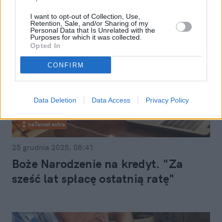
I want to opt-out of Collection, Use,
Retention, Sale, and/or Sharing of my
Personal Data that Is Unrelated with the
Purposes for which it was collected.
Opted In
CONFIRM
Data Deletion
Data Access
Privacy Policy
naTemat extra
25 grudnia 2025, 08:41
Boże Narodzenie na kredyt. "Za
sześć lat spłacę ostatnią ratę"