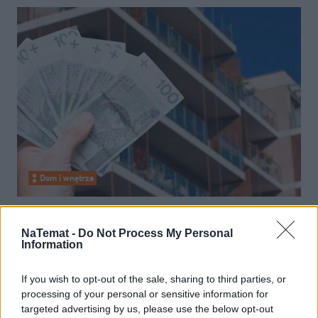
Dom i wnętrze
13 stycznia 2026, 05:00
O kredyt mieszkaniowy Polacy
NaTemat -
Do Not Process My Personal
Information
wnioskują na potęgę. Jeden czynnik
zawyża statystyki
If you wish to opt-out of the sale, sharing to third parties, or
processing of your personal or sensitive information for
targeted advertising by us, please use the below opt-out