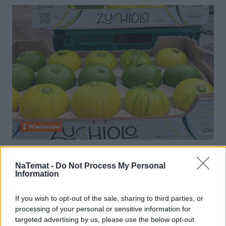
Wiadomości
30 czerwca 2024, 15:03
Nowe warzywo dostępne w Polsce!
NaTemat -
Do Not Process My Personal
Information
Od kilku dni jest hitem TikToka
If you wish to opt-out of the sale, sharing to third parties, or
processing of your personal or sensitive information for
targeted advertising by us, please use the below opt-out