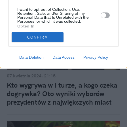
I want to opt-out of Collection, Use,
Retention, Sale, and/or Sharing of my
Personal Data that Is Unrelated with the
Purposes for which it was collected.
Opted In
CONFIRM
Data Deletion
Data Access
Privacy Policy
Polityka
07 kwietnia 2024, 21:15
Kto wygrywa w I turze, a kogo czeka
dogrywka? Oto wyniki wyborów
prezydentów z największych miast