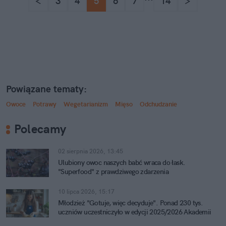
<
3
4
5
6
7
14
>
Powiązane tematy:
Owoce
Potrawy
Wegetarianizm
Mięso
Odchudzanie
Polecamy
02 sierpnia 2026, 13:45
Ulubiony owoc naszych babć wraca do łask.
"Superfood" z prawdziwego zdarzenia
10 lipca 2026, 15:17
Młodzież "Gotuje, więc decyduje". Ponad 230 tys.
uczniów uczestniczyło w edycji 2025/2026 Akademii
Lubella