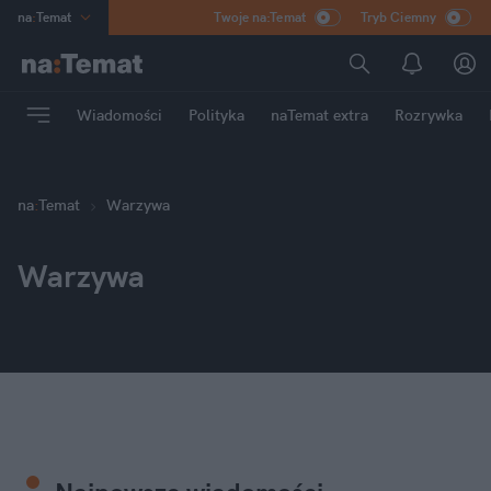
na
:
Temat
Twoje na:Temat
Tryb Ciemny
INN
:
Poland
ASZ
:
dziennik
Wiadomości
Polityka
naTemat extra
Rozrywka
mama
:
DU
dad
:
HERO
Rozrywka
na
:
Temat
Warzywa
Warzywa