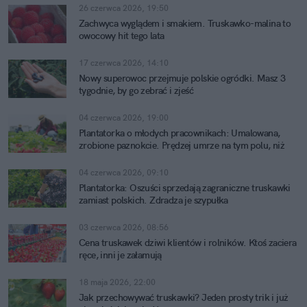
26 czerwca 2026, 19:50
Zachwyca wyglądem i smakiem. Truskawko-malina to
owocowy hit tego lata
17 czerwca 2026, 14:10
Nowy superowoc przejmuje polskie ogródki. Masz 3
tygodnie, by go zebrać i zjeść
04 czerwca 2026, 19:00
Plantatorka o młodych pracownikach: Umalowana,
zrobione paznokcie. Prędzej umrze na tym polu, niż
zarobi
04 czerwca 2026, 09:10
Plantatorka: Oszuści sprzedają zagraniczne truskawki
zamiast polskich. Zdradza je szypułka
03 czerwca 2026, 08:56
Cena truskawek dziwi klientów i rolników. Ktoś zaciera
ręce, inni je załamują
18 maja 2026, 22:00
Jak przechowywać truskawki? Jeden prosty trik i już