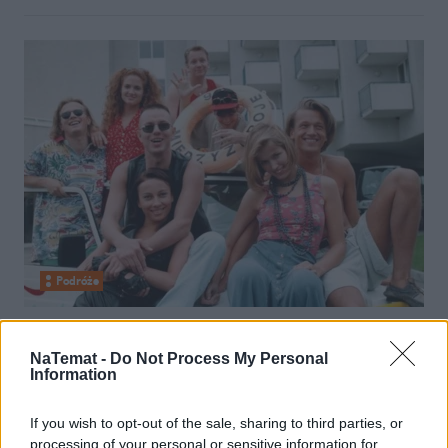
Podróże
23 czerwca 2026, 13:04
Gołębiewski w Pobierowie? Hotel z
NaTemat -
Do Not Process My Personal
Information
"Młodych Wilków" to dopiero
rozpalał emocje lat 90.
If you wish to opt-out of the sale, sharing to third parties, or
processing of your personal or sensitive information for