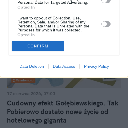
Personal Data for Targeted Advertising.
Opted In
I want to opt-out of Collection, Use,
Retention, Sale, and/or Sharing of my
Personal Data that Is Unrelated with the
Purposes for which it was collected.
Opted In
CONFIRM
Data Deletion
Data Access
Privacy Policy
Wiadomości
17 czerwca 2026, 07:03
Cudowny efekt Gołębiewskiego. Tak
Pobierowo dostało nowe życie od
hotelowego giganta