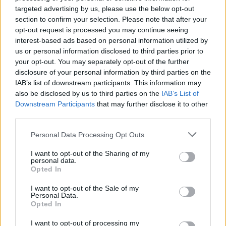
targeted advertising by us, please use the below opt-out
section to confirm your selection. Please note that after your
opt-out request is processed you may continue seeing
interest-based ads based on personal information utilized by
us or personal information disclosed to third parties prior to
your opt-out. You may separately opt-out of the further
disclosure of your personal information by third parties on the
IAB’s list of downstream participants. This information may
also be disclosed by us to third parties on the
IAB’s List of
Downstream Participants
that may further disclose it to other
third parties.
Personal Data Processing Opt Outs
Podróże
I want to opt-out of the Sharing of my
personal data.
20 czerwca 2026, 16:02
Opted In
Hotel Gołębiewski już zweryfikował
I want to opt-out of the Sale of my
swój cennik. Mocna obniżka na
Personal Data.
Opted In
horyzoncie
I want to opt-out of processing my