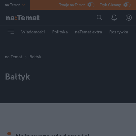
na
:
Temat
Twoje na:Temat
Tryb Ciemny
INN
:
Poland
ASZ
:
dziennik
Wiadomości
Polityka
naTemat extra
Rozrywka
mama
:
DU
dad
:
HERO
Rozrywka
na
:
Temat
Bałtyk
Bałtyk