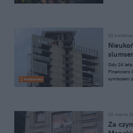
bujną roślin
02 kwietnia
Nieukoń
slumse
Gdy 24 lat
Financiero 
symbolem zm
Wiadomości
pewnym sens
przewrotny
ukończona, 
Obecnie „na
osób, będąc
29 marca 2
państwo.
Za czym