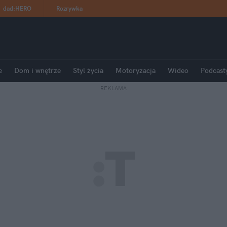
dad
:
HERO
Rozrywka
e
Dom i wnętrze
Styl życia
Motoryzacja
Wideo
Podcast
REKLAMA