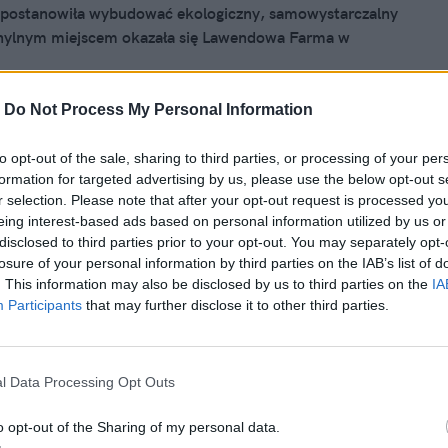
 postanowiła wybudować ekologiczny, samowystarczalny
hylnym miejscem okazała się Lawendowa Farma w
tóra udostępniła kawałek swojego terenu na ten niezwykły
t.
-
Do Not Process My Personal Information
to opt-out of the sale, sharing to third parties, or processing of your per
14, 09:25
formation for targeted advertising by us, please use the below opt-out s
 szyte na miarę? Z wizytą w nowym
r selection. Please note that after your opt-out request is processed y
eing interest-based ads based on personal information utilized by us or
u: Mo61 Perfume Lab
disclosed to third parties prior to your opt-out. You may separately opt-
losure of your personal information by third parties on the IAB’s list of
i perfum będą wniebowzięci. Teraz można nie tylko pójść do
. This information may also be disclosed by us to third parties on the
IA
ić zapach X czy Y, który nosi pół Polski, ale i
Participants
that may further disclose it to other third parties.
ć własny! Według Twoich upodobań, z wybranych przez
onentów, idealnie dobrany do Twojego gustu. I
ny, chyba, że ktoś ukradnie recepturę z wielkiej księgi,
l Data Processing Opt Outs
 kompozycja jest zapisana.
o opt-out of the Sharing of my personal data.