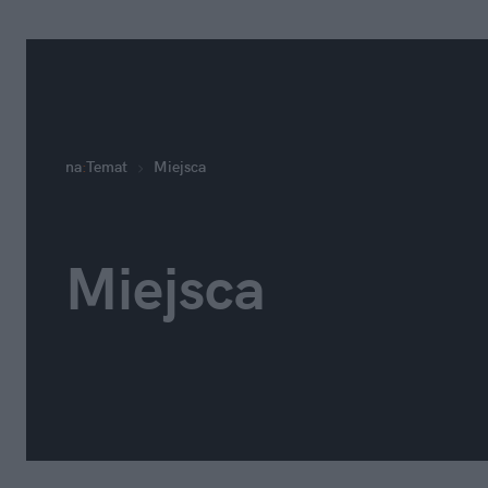
na
:
Temat
Miejsca
Miejsca