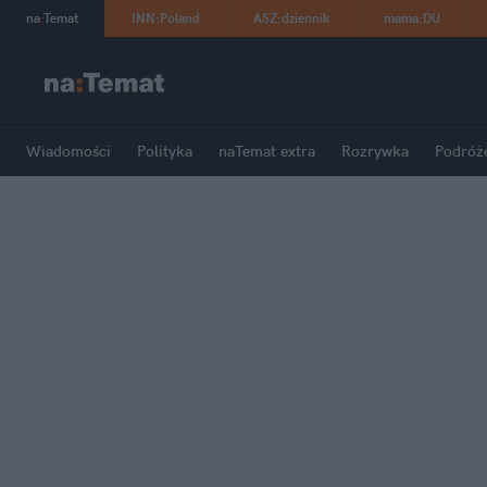
na
:
Temat
INN
:
Poland
ASZ
:
dziennik
mama
:
DU
Wiadomości
Polityka
naTemat extra
Rozrywka
Podróż