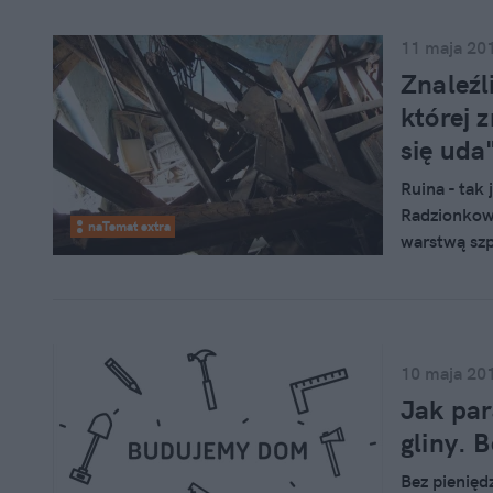
11 maja 20
Znaleźl
której 
się uda
Ruina - tak
Radzionkowie
naTemat extra
warstwą szp
właścicielka
Ania i Marci
"Niponino",
gołymi ręko
deska po de
10 maja 20
Maciągowsk
Jak par
gliny. 
Bez pieniędz