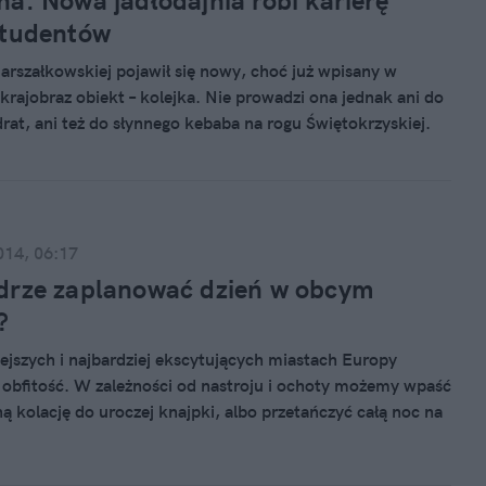
a. Nowa jadłodajnia robi karierę
studentów
Marszałkowskiej pojawił się nowy, choć już wpisany w
krajobraz obiekt – kolejka. Nie prowadzi ona jednak ani do
rat, ani też do słynnego kebaba na rogu Świętokrzyskiej.
iu dopytujących się przechodniów, warszawiacy czekają
dziesiąt minut na to, by zjeść naleśnika w Manekinie.
 co tak naprawdę przyciąga do tego miejsca i przede
czy warto stać w kolejce po jedzenie. Niektórzy twierdzą,
ońca.
014, 06:17
drze zaplanować dzień w obcym
?
ejszych i najbardziej ekscytujących miastach Europy
st obfitość. W zależności od nastroju i ochoty możemy wpaść
ą kolację do uroczej knajpki, albo przetańczyć całą noc na
kiego wieżowca. Tylko jak dobrze wybrać miejsce? Czym
ć planując romantyczną kolację?