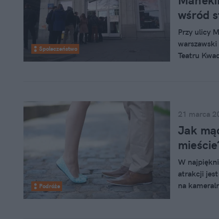
Manekin
wśród 
Przy ulicy 
warszawski 
Społeczeństwo
Teatru Kwad
Ku zdziwien
nawet kilka
Sprawdzamy,
wszystkim, 
że nie do k
21 marca 2
Jak mą
mieście
W najpiękni
atrakcji je
na kameraln
Podróże
dachu miejs
się kierowa