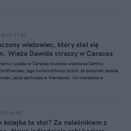
nością.
 2014, 17:59
czony wieżowiec, który stał się
m. Wieża Dawida straszy w Caracas
a temu ruszała w Caracas budowa wieżowca Centro
Confinanzas, jego konstruktorzy liczyli, że budynek będzie
ian, jakie zachodzą w Wenezueli. Ich marzenie w
ie się spełniło, choć los był w tym przypadku wyjątkowo
. Budowa drapacza chmur nigdy nie została bowiem
a do porzuconego budynku wprowadzili się squattersi.
jwyższy slums świata” jest zamieszkiwany przez 3 tysiące
 spektakularnym symbolem kryzysu, jaki ogarnął całe
014, 16:45
 kolejka ta stoi? Za naleśnikiem z