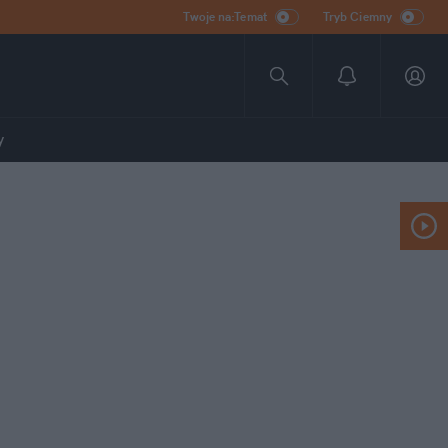
Twoje na:Temat
Tryb Ciemny
y