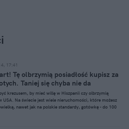
i
14, 17:41
żart! Tę olbrzymią posiadłość kupisz za
otych. Taniej się chyba nie da
być krezusem, by mieć willę w Hiszpanii czy olbrzymią
w USA. Na świecie jest wiele nieruchomości, które możesz
ewielką, nawet jak na polskie standardy, gotówkę - do 100
ych. Za tyle w Polsce kupimy niewielkie mieszkanie i to na
, na pewno nie w mieście. W świecie zachodnim tyle
ystarczy do kupna czegoś większego.