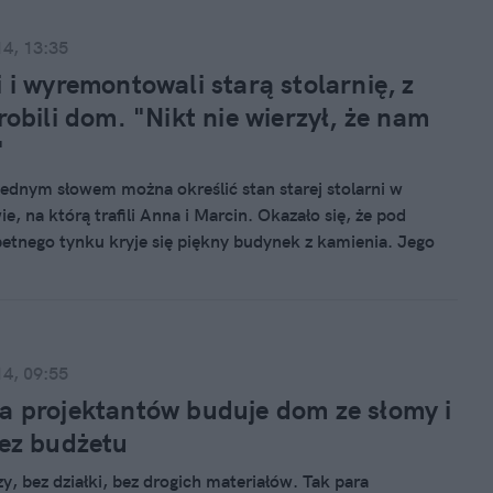
14, 13:35
i i wyremontowali starą stolarnię, z
zrobili dom. "Nikt nie wierzył, że nam
"
 jednym słowem można określić stan starej stolarni w
, na którą trafili Anna i Marcin. Okazało się, że pod
etnego tynku kryje się piękny budynek z kamienia. Jego
 nie wierzyła, że da się tam mieszkać i chciała dom zburzyć.
n nie tylko uwierzyli, ale od dwóch lat mieszkają w
 bo tak nazwali swoje miejsce na ziemi. - Mój dzielny mąż,
ma, sam, w kałużach krwi i potu, ale z uśmiechem wynosił
sce, a ja przywoziłam mu obiadki - mówi Anna
14, 09:55
a.
a projektantów buduje dom ze słomy i
Bez budżetu
y, bez działki, bez drogich materiałów. Tak para