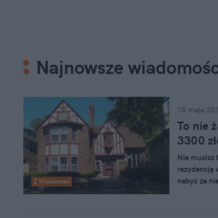
Najnowsze wiadomośc
15 maja 20
To nie 
3300 zł
Nie musisz 
rezydencję 
nabyć za ni
Wiadomości
tysięcy złot
peryferiach
pieniędzy w