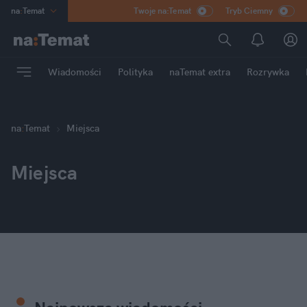
na
:
Temat
Twoje na:Temat
Tryb Ciemny
INN
:
Poland
ASZ
:
dziennik
Wiadomości
Polityka
naTemat extra
Rozrywka
mama
:
DU
dad
:
HERO
Rozrywka
na
:
Temat
Miejsca
Miejsca