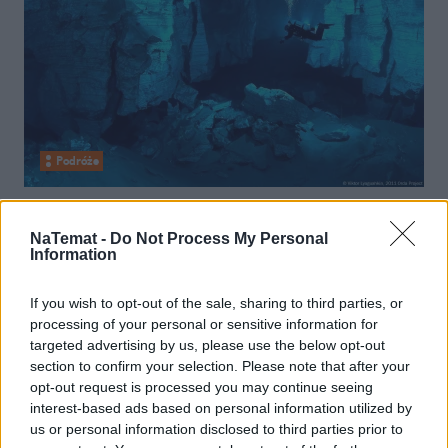
Podróże
12 lutego 2014, 06:14
Najdłuższa podwodna jaskinia
NaTemat -
Do Not Process My Personal
Information
gipsowa na świecie
If you wish to opt-out of the sale, sharing to third parties, or
processing of your personal or sensitive information for
targeted advertising by us, please use the below opt-out
section to confirm your selection. Please note that after your
opt-out request is processed you may continue seeing
interest-based ads based on personal information utilized by
us or personal information disclosed to third parties prior to