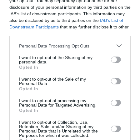
your opt-out. You may separately opt-out of the further
disclosure of your personal information by third parties on the
IAB’s list of downstream participants. This information may
also be disclosed by us to third parties on the
IAB’s List of
Downstream Participants
that may further disclose it to other
third parties.
Podróże
Personal Data Processing Opt Outs
10 lutego 2014, 06:20
I want to opt-out of the Sharing of my
personal data.
Wapienne baseny Pamukkale
Opted In
I want to opt-out of the Sale of my
Personal Data.
Opted In
I want to opt-out of processing my
Personal Data for Targeted Advertising.
Opted In
I want to opt-out of Collection, Use,
Retention, Sale, and/or Sharing of my
Personal Data that Is Unrelated with the
Purposes for which it was collected.