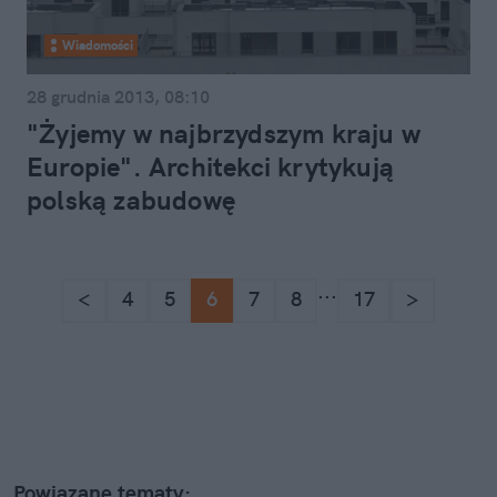
Wiadomości
28 grudnia 2013, 08:10
"Żyjemy w najbrzydszym kraju w
Europie". Architekci krytykują
polską zabudowę
...
<
4
5
6
7
8
17
>
Powiązane tematy: