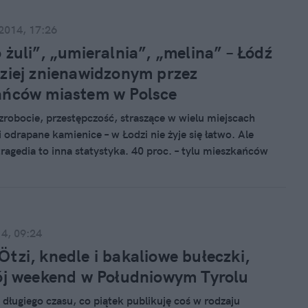
e i gdzie nakarmić ducha i ciało w Toruniu.
 2014, 17:26
 żuli”, „umieralnia”, „melina” – Łódź
ziej znienawidzonym przez
ańców miastem w Polsce
robocie, przestępczość, straszące w wielu miejscach
 odrapane kamienice – w Łodzi nie żyje się łatwo. Ale
ragedia to inna statystyka. 40 proc. – tylu mieszkańców
iec stamtąd gdzie pieprz rośnie. Bo Łódź to nie tyle
co najbardziej znienawidzone przez mieszkańców polskie
14, 09:24
tzi, knedle i bakaliowe bułeczki,
ój weekend w Południowym Tyrolu
 długiego czasu, co piątek publikuję coś w rodzaju