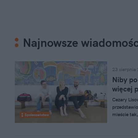
Najnowsze wiadomośc
23 sierpnia
Niby po
więcej 
Cezary Lisow
przedstawio
mieście tak
Społeczeństwo
kilka razy 
ciekawą wys
teraz w War