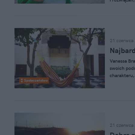
tym nie trze
21 czerwca
Najbard
Vanessa Bra
swoich pod
charakteru,
Społeczeństwo
renowacji. 
porządnym d
21 czerwca