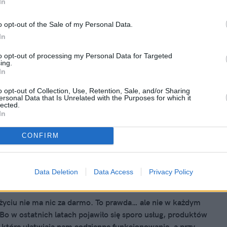
In
14, 08:18
truują Bazar Różyckiego! Poczuj się,
o opt-out of the Sale of my Personal Data.
rzedwojennej Warszawie!
In
bliższego weekendu na Zielonym Jazdowie będzie można
to opt-out of processing my Personal Data for Targeted
ing.
ł w międzypokoleniowych warsztatach kulinarnych czy
In
py na legendarnym bazarze. A dokładnie - na jego
ej rekonstrukcji!
o opt-out of Collection, Use, Retention, Sale, and/or Sharing
ersonal Data that Is Unrelated with the Purposes for which it
lected.
In
CONFIRM
14, 05:18
crossingu po komunikację miejską. 6
nych rzeczy, które zmieniły nasze
Data Deletion
Data Access
Privacy Policy
yciu nie ma nic za darmo. To prawda… ale nie w każdym
Bo w ostatnich latach pojawiło się sporo usług, produktów
, które ułatwiają nam codzienne funkcjonowanie, a przy