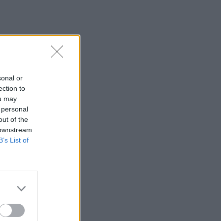
sonal or
ection to
ou may
 personal
out of the
 downstream
B’s List of