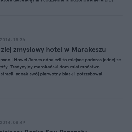
ba za nie płacić. Oto kilka z nich.
 2014, 15:36
ziej zmysłowy hotel w Marakeszu
nson i Howel James odnaleźli to miejsce podczas jednej ze
róży. Tradycyjny marokański dom miał mnóstwo
 stracił jednak swój pierwotny blask i potrzebował
Brytyjczycy postanowili zająć się tym miejscem i po
opieszczeniu, otworzyli tutaj luksusowy hotel.
 2014, 08:49