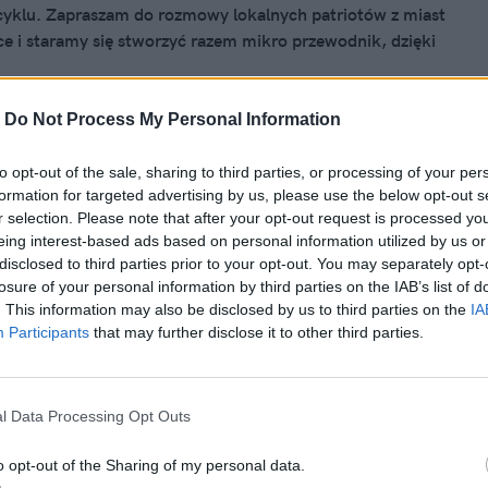
cyklu. Zapraszam do rozmowy lokalnych patriotów z miast
sce i staramy się stworzyć razem mikro przewodnik, dzięki
dzie można poznać te miasta od podszewki, spróbować
j kuchni i poznać subiektywne odczucia ich mieszkańców.
 jest w Polsce, a w północnych Włoszech i tym razem
-
Do Not Process My Personal Information
bić wywiad z mieszkańcem, opowiem o tym miejscu sama.
to opt-out of the sale, sharing to third parties, or processing of your per
formation for targeted advertising by us, please use the below opt-out s
14, 05:36
r selection. Please note that after your opt-out request is processed y
byśmy tak najmilszy..
eing interest-based ads based on personal information utilized by us or
disclosed to third parties prior to your opt-out. You may separately opt-
gdzieś na weekend? Żeby odpocząć, przejechać się
losure of your personal information by third parties on the IAB’s list of
 albo złapać trochę świeżego powietrza. Motywacje mogą
. This information may also be disclosed by us to third parties on the
IA
Cel jeden – dwa dni tylko dla siebie. My polecamy miejsca,
Participants
that may further disclose it to other third parties.
 dochodzi się do siebie. Działki, hoteliki i pensjonaciki to
aj weekenodwe miejscówki, w których przygoda zaczyna
żku.
l Data Processing Opt Outs
o opt-out of the Sharing of my personal data.