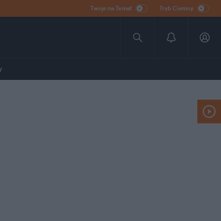
Twoje na:Temat
Tryb Ciemny
y