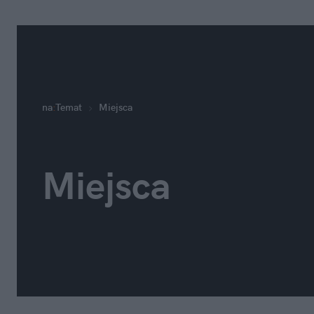
na
:
Temat
Miejsca
Miejsca