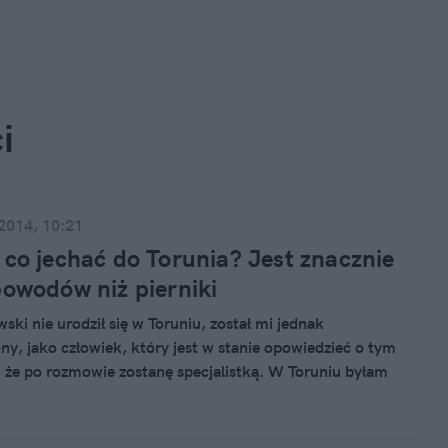
i
 2014, 10:21
 co jechać do Torunia? Jest znacznie
powodów niż pierniki
ski nie urodził się w Toruniu, został mi jednak
ny, jako człowiek, który jest w stanie opowiedzieć o tym
, że po rozmowie zostanę specjalistką. W Toruniu byłam
i nigdy nie przywiozłam pierników. Zapamiętałam za to,
tawę w tutejszym CSW i oczywiście naleśniki, za którymi
szawie ustawiają się kolejki. Rozmawiamy o tym co dzieje