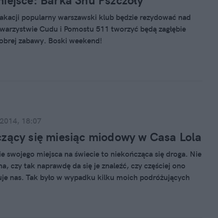
iejsce: Barka Snu Pszczoły
kacji popularny warszawski klub będzie rezydować nad
warzystwie Cudu i Pomostu 511 tworzyć będą zagłębie
obrej zabawy. Boski weekend!
 2014, 18:07
zący się miesiąc miodowy w Casa Lola
e swojego miejsca na świecie to niekończąca się droga. Nie
a, czy tak naprawdę da się je znaleźć, czy częściej ono
je nas. Tak było w wypadku kilku moich podróżujących
 tak było w wypadku Eleni Lemonedes i Ronnie Stam,
ncoso mieli tylko odwiedzić przyjaciół.