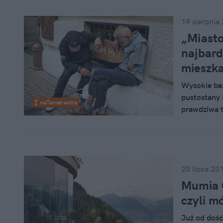
się w mieści
19 sierpnia
„Miasto
najbard
mieszk
Wysokie bez
pustostany i
naTemat extra
prawdziwa t
chciałoby uc
najgorsze, 
miasto.
20 lipca 20
Mumia Ö
czyli m
Już od dość