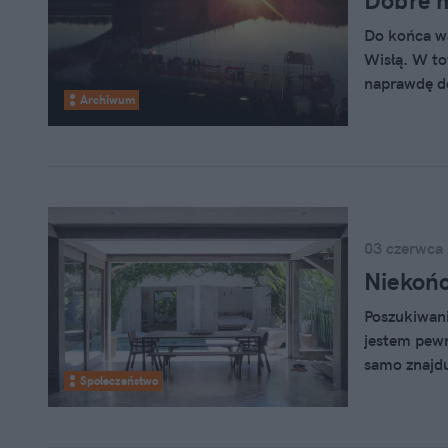
Dobre m
Do końca wa
Wisłą. W to
naprawdę d
Archiwum
03 czerwca
Niekońc
Poszukiwani
jestem pewn
samo znajdu
Społeczeństwo
znajomych i
którzy w Tra