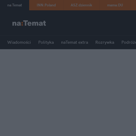
na
:
Temat
INN
:
Poland
ASZ
:
dziennik
mama
:
DU
Wiadomości
Polityka
naTemat extra
Rozrywka
Podróż