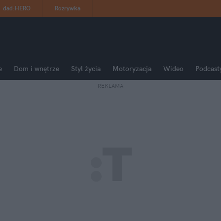
dad
:
HERO
Rozrywka
e
Dom i wnętrze
Styl życia
Motoryzacja
Wideo
Podcast
REKLAMA