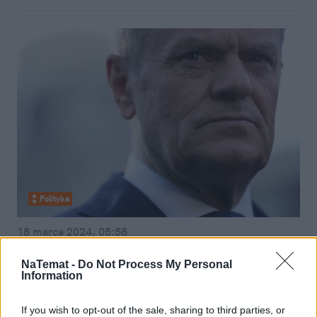
Polityka
18 marca 2024, 05:58
Lewicka: Fiasko przesłuchania
NaTemat -
Do Not Process My Personal
Kaczyńskiego to nic. Lista
Information
problemów obecnej władzy jest
If you wish to opt-out of the sale, sharing to third parties, or