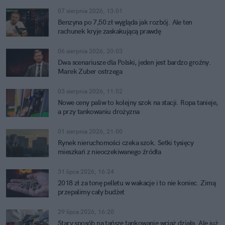
07 sierpnia 2026, 13:01
Benzyna po 7,50 zł wygląda jak rozbój. Ale ten
rachunek kryje zaskakującą prawdę
06 sierpnia 2026, 20:03
Dwa scenariusze dla Polski, jeden jest bardzo groźny.
Marek Zuber ostrzega
03 sierpnia 2026, 11:52
Nowe ceny paliw to kolejny szok na stacji. Ropa tanieje,
a przy tankowaniu drożyzna
01 sierpnia 2026, 21:00
Rynek nieruchomości czeka szok. Setki tysięcy
mieszkań z nieoczekiwanego źródła
31 lipca 2026, 16:24
2018 zł za tonę pelletu w wakacje i to nie koniec. Zimą
przepalimy cały budżet
29 lipca 2026, 16:20
Stary sposób na tańsze tankowanie wciąż działa. Ale już