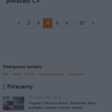
pokazały CV
...
<
2
3
4
5
6
37
>
Powiązane tematy:
NBP
Paliwa
Kredyt
Stopy procentowe
Ceny paliw
Polecamy
07 sierpnia 2026, 18:30
Program CPN może wrócić. Padł termin, który
przesądzi o cenach na koniec wakacji