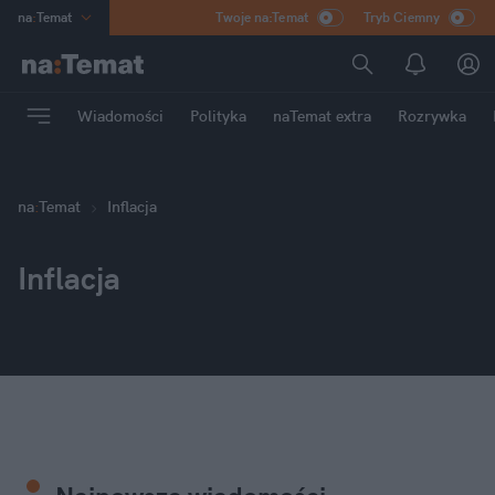
na
:
Temat
Twoje na:Temat
Tryb Ciemny
INN
:
Poland
ASZ
:
dziennik
Wiadomości
Polityka
naTemat extra
Rozrywka
mama
:
DU
dad
:
HERO
Rozrywka
na
:
Temat
Inflacja
Inflacja