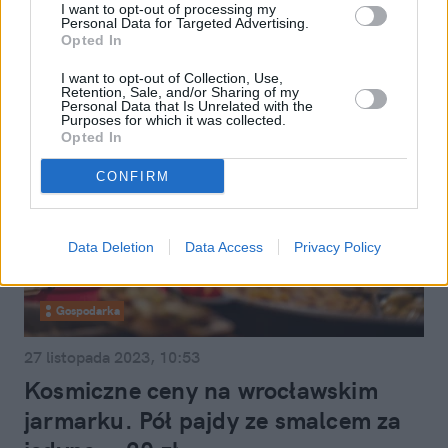
Glapiński
I want to opt-out of processing my
Personal Data for Targeted Advertising.
Opted In
I want to opt-out of Collection, Use,
Retention, Sale, and/or Sharing of my
Personal Data that Is Unrelated with the
Purposes for which it was collected.
Opted In
CONFIRM
Data Deletion
Data Access
Privacy Policy
Gospodarka
27 listopada 2023, 10:53
Kosmiczne ceny na wrocławskim
jarmarku. Pół pajdy ze smalcem za