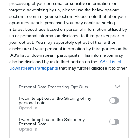
bardzo długa
processing of your personal or sensitive information for
targeted advertising by us, please use the below opt-out
section to confirm your selection. Please note that after your
opt-out request is processed you may continue seeing
interest-based ads based on personal information utilized by
us or personal information disclosed to third parties prior to
your opt-out. You may separately opt-out of the further
disclosure of your personal information by third parties on the
IAB’s list of downstream participants. This information may
also be disclosed by us to third parties on the
IAB’s List of
Downstream Participants
that may further disclose it to other
third parties.
Personal Data Processing Opt Outs
Pieniądze
I want to opt-out of the Sharing of my
personal data.
Opted In
16 grudnia 2023, 21:53
Człowiek Dudy zaczął sypać? Takie
I want to opt-out of the Sale of my
Personal Data.
nagrody miał sobie wypłacać
Opted In