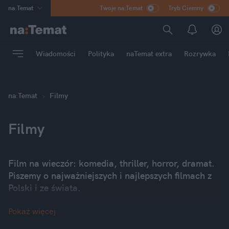
na
:
Temat
Twoje na:Temat
Tryb Ciemny
INN
:
Poland
ASZ
:
dziennik
Wiadomości
Polityka
naTemat extra
Rozrywka
mama
:
DU
dad
:
HERO
Rozrywka
na
:
Temat
Filmy
Filmy
Film na wieczór: komedia, thriller, horror, dramat.
Piszemy o najważniejszych i najlepszych filmach z
Polski i ze świata.
Pokaż więcej