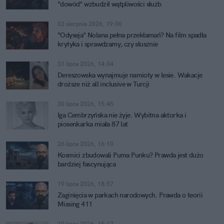
"dowód" wzbudził wątpliwości służb
02 sierpnia 2026, 19:00
"Odyseja" Nolana pełna przekłamań? Na film spadła
krytyka i sprawdzamy, czy słusznie
31 lipca 2026, 14:04
Dereszowska wynajmuje namioty w lesie. Wakacje
droższe niż all inclusive w Turcji
30 lipca 2026, 15:45
Iga Cembrzyńska nie żyje. Wybitna aktorka i
piosenkarka miała 87 lat
26 lipca 2026, 16:10
Kosmici zbudowali Puma Punku? Prawda jest dużo
bardziej fascynująca
19 lipca 2026, 18:57
Zaginięcia w parkach narodowych. Prawda o teorii
Missing 411
19 lipca 2026, 15:17