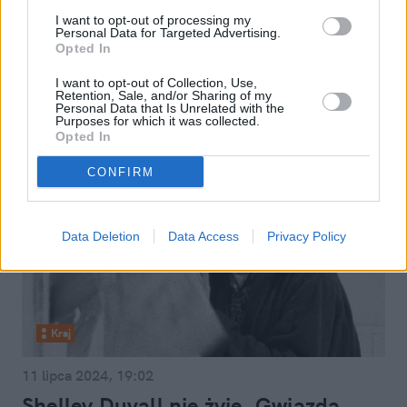
TikToku. Tych rzeczy na pewno nie
I want to opt-out of processing my
Personal Data for Targeted Advertising.
wiedziałeś o rolnictwie
Opted In
I want to opt-out of Collection, Use,
Retention, Sale, and/or Sharing of my
Personal Data that Is Unrelated with the
Purposes for which it was collected.
Opted In
CONFIRM
Data Deletion
Data Access
Privacy Policy
Kraj
11 lipca 2024, 19:02
Shelley Duvall nie żyje. Gwiazda