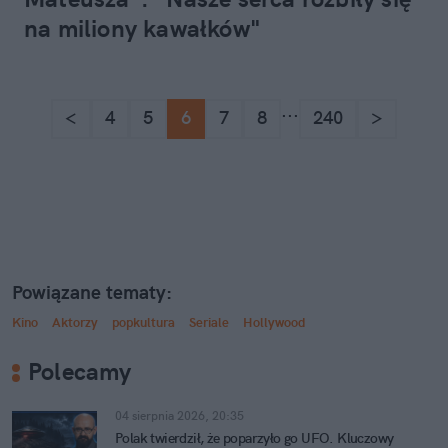
na miliony kawałków"
...
<
4
5
6
7
8
240
>
Powiązane tematy:
Kino
Aktorzy
popkultura
Seriale
Hollywood
Polecamy
04 sierpnia 2026, 20:35
Polak twierdził, że poparzyło go UFO. Kluczowy