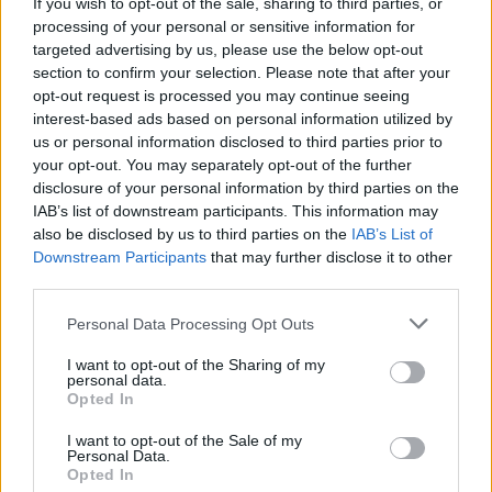
If you wish to opt-out of the sale, sharing to third parties, or
Gena Rowlands nie żyje. Gwiazda
processing of your personal or sensitive information for
targeted advertising by us, please use the below opt-out
Hollywood cierpiała na Alzheimera
section to confirm your selection. Please note that after your
opt-out request is processed you may continue seeing
interest-based ads based on personal information utilized by
us or personal information disclosed to third parties prior to
your opt-out. You may separately opt-out of the further
disclosure of your personal information by third parties on the
IAB’s list of downstream participants. This information may
also be disclosed by us to third parties on the
IAB’s List of
Downstream Participants
that may further disclose it to other
third parties.
Personal Data Processing Opt Outs
I want to opt-out of the Sharing of my
personal data.
Opted In
Wiadomości
I want to opt-out of the Sale of my
26 lipca 2024, 11:31
Personal Data.
Opted In
Rolnicy edukują mieszczuchów na